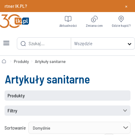
×
r IK.PL?
Dowiedz si
Aktualności
Zmiana cen
Gdzie kupić?
Wszędzie
Produkty
Artykuły sanitarne
Artykuły sanitarne
Produkty
Filtry
Sortowanie