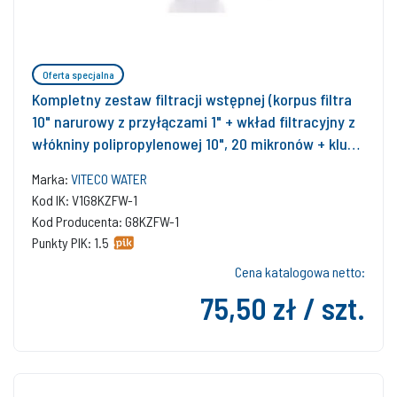
Oferta specjalna
Kompletny zestaw filtracji wstępnej (korpus filtra
10" narurowy z przyłączami 1" + wkład filtracyjny z
włókniny polipropylenowej 10", 20 mikronów + klucz
do korpusu filtra + płytka montażowa do korpusu
Marka:
VITECO WATER
filtra)
Kod IK: V1G8KZFW-1
Kod Producenta: G8KZFW-1
Punkty PIK: 1.5
Cena katalogowa netto:
75,50 zł / szt.