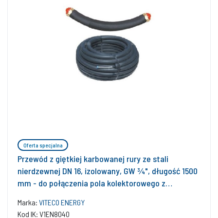
Oferta specjalna
Przewód z giętkiej karbowanej rury ze stali
nierdzewnej DN 16, izolowany, GW ¾", długość 1500
mm - do połączenia pola kolektorowego z
instalacją solarną
Marka:
VITECO ENERGY
Kod IK: V1EN8040