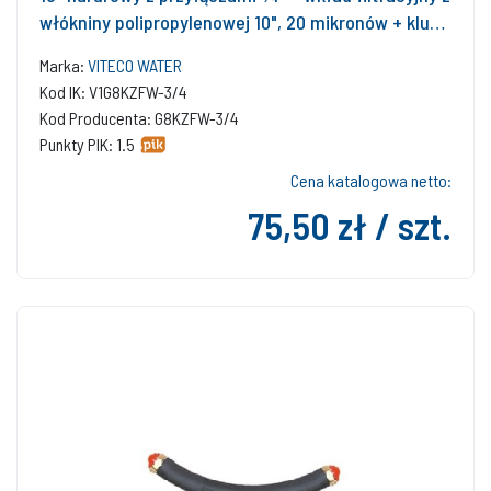
włókniny polipropylenowej 10", 20 mikronów + klucz
do korpusu filtra + płytka montażowa do korpusu
Marka:
VITECO WATER
filtra)
Kod IK: V1G8KZFW-3/4
Kod Producenta: G8KZFW-3/4
Punkty PIK: 1.5
Cena katalogowa netto:
75,50 zł / szt.