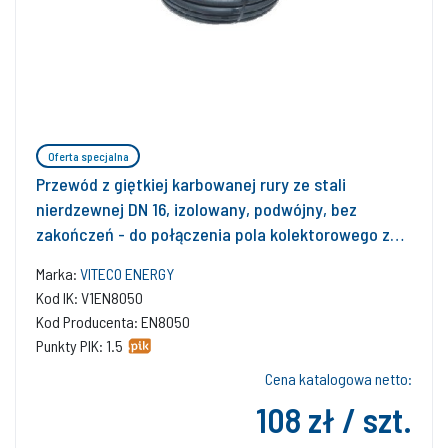
Oferta specjalna
Przewód z giętkiej karbowanej rury ze stali
nierdzewnej DN 16, izolowany, podwójny, bez
zakończeń - do połączenia pola kolektorowego z
instalacją solarną (cena 1 mb) , minimalna długość
Marka:
VITECO ENERGY
10 mb lub wielokrotność 10 mb
Kod IK: V1EN8050
Kod Producenta: EN8050
Punkty PIK: 1.5
Cena katalogowa netto:
108 zł / szt.