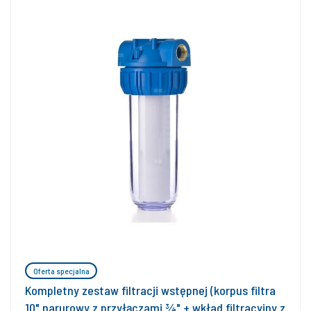
Oferta specjalna
Kompletny zestaw filtracji wstępnej (korpus filtra
10" narurowy z przyłączami ¾" + wkład filtracyjny z