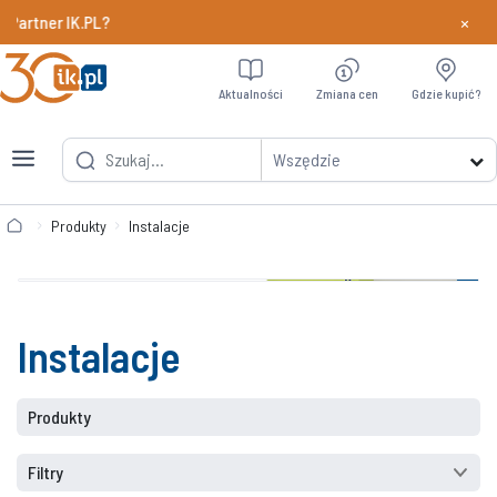
×
er IK.PL?
Dowiedz si
Aktualności
Zmiana cen
Gdzie kupić?
Wszędzie
Produkty
Instalacje
Instalacje
Produkty
Filtry