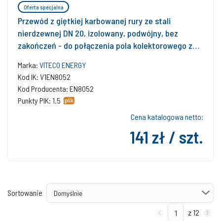
Oferta specjalna
Przewód z giętkiej karbowanej rury ze stali
nierdzewnej DN 20, izolowany, podwójny, bez
zakończeń - do połączenia pola kolektorowego z
instalacją solarną (cena 1 mb) , minimalna długość
Marka:
VITECO ENERGY
10 mb lub wielokrotność 10 mb
Kod IK: V1EN8052
Kod Producenta: EN8052
Punkty PIK: 1.5
Cena katalogowa netto:
141 zł / szt.
Sortowanie
z 12