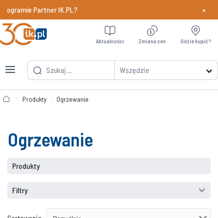
×
ogramie Partner IK.PL?
Dowiedz si
Aktualności
Zmiana cen
Gdzie kupić?
Wszędzie
Produkty
Ogrzewanie
Ogrzewanie
Produkty
Filtry
Sortowanie