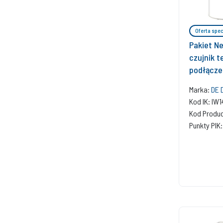
Oferta spec
Pakiet N
czujnik t
podłączen
regulato
Marka:
DE 
bazowy w
Kod IK: I
Kod Produ
Punkty PIK: