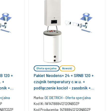
Oferta specjalna
Nowość
B 120 +
Pakiet Neodens+ 24 + SRNB 120 +
. +
czujnik temperatury c.w.u. +
bnik +
podłączenie kocioł - zasobnik +
staw
zestaw bazowy w szacht
ecjalna
Marka:
DE DIETRICH - Oferta specjalna
ZP
Kod IK: IW147888412120NBDZP
0NBTCDZP
Kod Producenta: 147888412120NBDZP