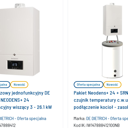
jalna
Nowość
Oferta specjalna
Nowość
azowy jednofunkcyjny DE
Pakiet Neodens+ 24 + SRN
 NEODENS+ 24
czujnik temperatury c.w.u
cyjny wiszący 3 - 26.1 kW
podłączenie kocioł - zaso
DIETRICH - Oferta specjalna
Marka:
DE DIETRICH - Oferta sp
147888412
Kod IK: IW147888412100NB