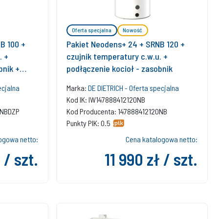
Oferta specjalna
Nowość
B 100 +
Pakiet Neodens+ 24 + SRNB 120 +
. +
czujnik temperatury c.w.u. +
bnik +
podłączenie kocioł - zasobnik
ecjalna
Marka:
DE DIETRICH - Oferta specjalna
Kod IK: IW147888412120NB
0NBDZP
Kod Producenta: 147888412120NB
Punkty PIK: 0.5
ogowa netto:
Cena katalogowa netto:
 / szt.
11 990 zł / szt.