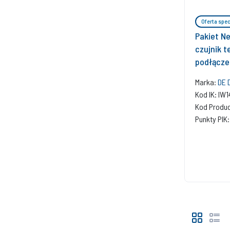
Oferta spec
Pakiet N
czujnik t
podłączen
Marka:
DE 
Kod IK: IW
Kod Produ
Punkty PIK: