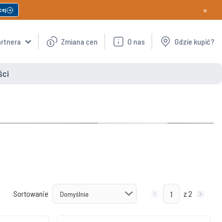
×
cej
artnera
Zmiana cen
O nas
Gdzie kupić?
ści
Sortowanie
z 2