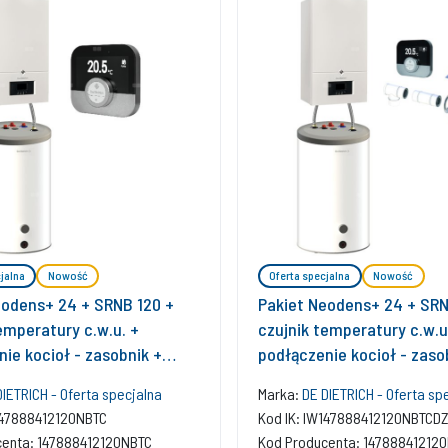
jalna
Nowość
Oferta specjalna
Nowość
eodens+ 24 + SRNB 120 +
Pakiet Neodens+ 24 + SRN
emperatury c.w.u. +
czujnik temperatury c.w.u
ie kocioł - zasobnik +
podłączenie kocioł - zaso
r SMART TC
regulator SMART TC + ze
DIETRICH - Oferta specjalna
Marka:
DE DIETRICH - Oferta sp
bazowy w szacht
147888412120NBTC
Kod IK: IW147888412120NBTCD
centa: 147888412120NBTC
Kod Producenta: 14788841212