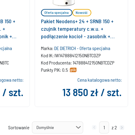
Oferta specjalna
Nowość
B 150 +
Pakiet Neodens+ 24 + SRNB 150 +
. +
czujnik temperatury c.w.u. +
bnik +
podłączenie kocioł - zasobnik +
regulator SMART TC + zestaw
ecjalna
Marka:
DE DIETRICH - Oferta specjalna
bazowy w szacht
Kod IK: IW147888412150NBTCDZP
0NBTC
Kod Producenta: 147888412150NBTCDZP
Punkty PIK: 0.5
ogowa netto:
Cena katalogowa netto:
 / szt.
13 850 zł / szt.
Sortowanie
z 2