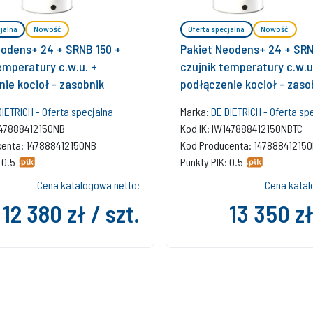
jalna
Nowość
Oferta specjalna
Nowość
eodens+ 24 + SRNB 150 +
Pakiet Neodens+ 24 + SRN
emperatury c.w.u. +
czujnik temperatury c.w.u
ie kocioł - zasobnik
podłączenie kocioł - zaso
regulator SMART TC
DIETRICH - Oferta specjalna
Marka:
DE DIETRICH - Oferta sp
147888412150NB
Kod IK: IW147888412150NBTC
centa: 147888412150NB
Kod Producenta: 14788841215
 0.5
Punkty PIK: 0.5
Cena katalogowa netto:
Cena katal
12 380 zł / szt.
13 350 zł