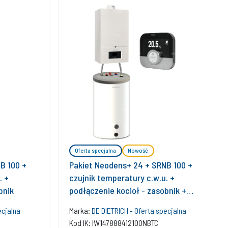
Oferta specjalna
Nowość
B 100 +
Pakiet Neodens+ 24 + SRNB 100 +
. +
czujnik temperatury c.w.u. +
bnik
podłączenie kocioł - zasobnik +
regulator SMART TC
ecjalna
Marka:
DE DIETRICH - Oferta specjalna
Kod IK: IW147888412100NBTC