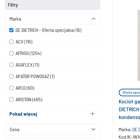
Filtry
Marka
DE DIETRICH - Oferta specjalna
(16)
ACV
(116)
AFRISO
(1254)
AGAFLEX
(11)
APATOR POWOGAZ
(1)
ARCO
(60)
Oferta spec
ARISTON
(465)
Kocioł g
DIETRICH
Pokaż więcej
kondensa
Marka:
DE 
Cena
Kod IK: IW