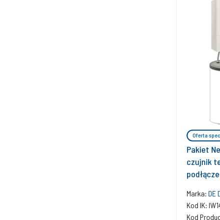
Oferta spec
Pakiet N
czujnik t
podłączen
regulato
Marka:
DE 
Kod IK: IW
Kod Produ