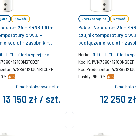
jalna
Nowość
Oferta specjalna
Nowość
eodens+ 24 + SRNB 100 +
Pakiet Neodens+ 24 + SRN
emperatury c.w.u. +
czujnik temperatury c.w.u
ie kocioł - zasobnik +
podłączenie kocioł - zaso
r SMART TC + zestaw
zestaw bazowy w szacht
DIETRICH - Oferta specjalna
Marka:
DE DIETRICH - Oferta sp
 szacht
W147888412100NBTCDZP
Kod IK: IW147888412100NBDZP
centa: 147888412100NBTCDZP
Kod Producenta: 14788841210
 0.5
Punkty PIK: 0.5
Cena katalogowa netto:
Cena katal
13 150 zł / szt.
12 250 zł