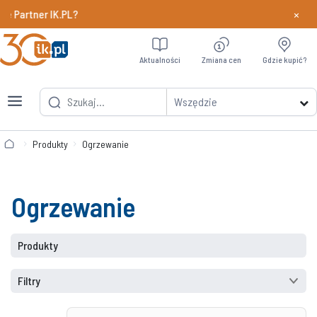
×
rtner IK.PL?
Dowiedz si
Aktualności
Zmiana cen
Gdzie kupić?
Wszędzie
Produkty
Ogrzewanie
Ogrzewanie
Produkty
Filtry