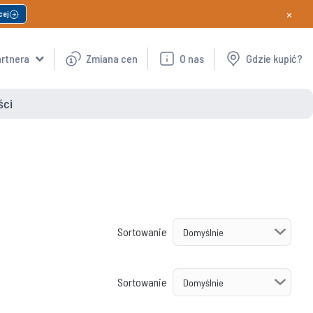
×
cej
artnera
Zmiana cen
O nas
Gdzie kupić?
ści
Sortowanie
Sortowanie