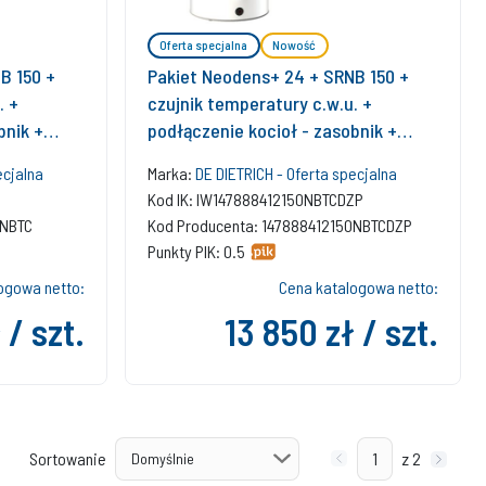
Oferta specjalna
Nowość
B 150 +
Pakiet Neodens+ 24 + SRNB 150 +
. +
czujnik temperatury c.w.u. +
bnik +
podłączenie kocioł - zasobnik +
regulator SMART TC + zestaw
ecjalna
Marka:
DE DIETRICH - Oferta specjalna
bazowy w szacht
Kod IK: IW147888412150NBTCDZP
0NBTC
Kod Producenta: 147888412150NBTCDZP
Punkty PIK: 0.5
ogowa netto:
Cena katalogowa netto:
 / szt.
13 850 zł / szt.
Sortowanie
z 2