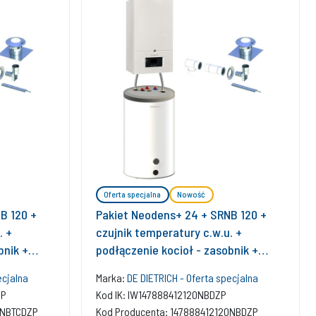
Oferta specjalna
Nowość
B 120 +
Pakiet Neodens+ 24 + SRNB 120 +
. +
czujnik temperatury c.w.u. +
bnik +
podłączenie kocioł - zasobnik +
staw
zestaw bazowy w szacht
ecjalna
Marka:
DE DIETRICH - Oferta specjalna
ZP
Kod IK: IW147888412120NBDZP
0NBTCDZP
Kod Producenta: 147888412120NBDZP