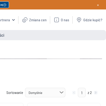
×
cej
artnera
Zmiana cen
O nas
Gdzie kupić?
ści
Sortowanie
z 2