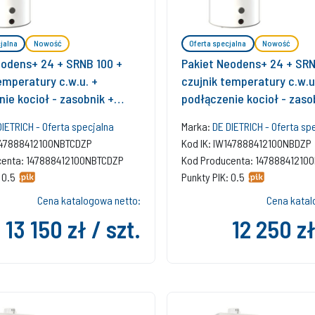
jalna
Nowość
Oferta specjalna
Nowość
eodens+ 24 + SRNB 100 +
Pakiet Neodens+ 24 + SRN
emperatury c.w.u. +
czujnik temperatury c.w.u
ie kocioł - zasobnik +
podłączenie kocioł - zaso
r SMART TC + zestaw
zestaw bazowy w szacht
DIETRICH - Oferta specjalna
Marka:
DE DIETRICH - Oferta sp
 szacht
W147888412100NBTCDZP
Kod IK: IW147888412100NBDZP
centa: 147888412100NBTCDZP
Kod Producenta: 14788841210
 0.5
Punkty PIK: 0.5
Cena katalogowa netto:
Cena katal
13 150 zł / szt.
12 250 zł