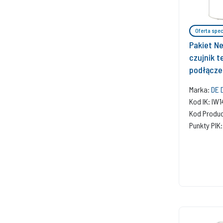
Oferta spec
Pakiet N
czujnik t
podłączen
regulato
Marka:
DE 
bazowy w
Kod IK: I
Kod Produ
Punkty PIK: