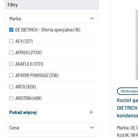
Filtry
Marka
DE DIETRICH - Oferta specjalna
(16)
ACV
(127)
AFRISO
(2726)
AGAFLEX
(1731)
APATOR POWOGAZ
(318)
ARCO
(928)
Oferta spec
ARISTON
(489)
Kocioł g
DIETRICH
Pokaż więcej
kondensa
Marka:
DE 
Cena
Kod IK: IW