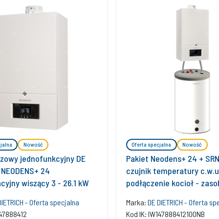
jalna
Nowość
Oferta specjalna
Nowość
azowy jednofunkcyjny DE
Pakiet Neodens+ 24 + SRN
 NEODENS+ 24
czujnik temperatury c.w.u
cyjny wiszący 3 - 26.1 kW
podłączenie kocioł - zaso
DIETRICH - Oferta specjalna
Marka:
DE DIETRICH - Oferta sp
147888412
Kod IK: IW147888412100NB