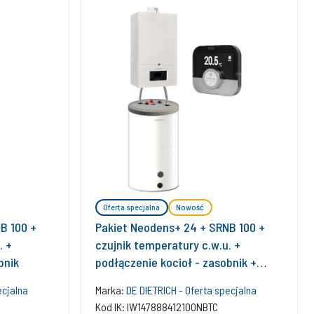
Oferta specjalna
Nowość
B 100 +
Pakiet Neodens+ 24 + SRNB 100 +
. +
czujnik temperatury c.w.u. +
bnik
podłączenie kocioł - zasobnik +
regulator SMART TC
ecjalna
Marka:
DE DIETRICH - Oferta specjalna
Kod IK: IW147888412100NBTC