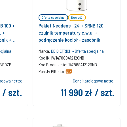
Oferta specjalna
Nowość
B 100 +
Pakiet Neodens+ 24 + SRNB 120 +
. +
czujnik temperatury c.w.u. +
bnik +
podłączenie kocioł - zasobnik
ecjalna
Marka:
DE DIETRICH - Oferta specjalna
Kod IK: IW147888412120NB
0NBDZP
Kod Producenta: 147888412120NB
Punkty PIK: 0.5
ogowa netto:
Cena katalogowa netto:
 / szt.
11 990 zł / szt.