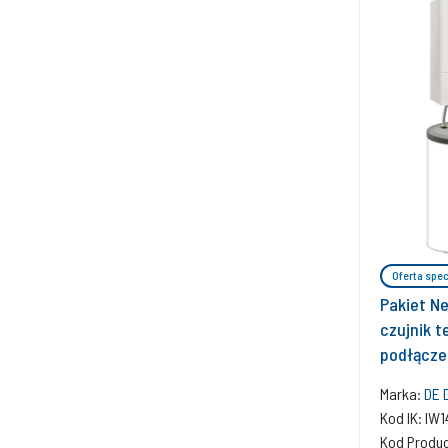
Oferta spec
Pakiet N
czujnik t
podłączen
regulato
Marka:
DE 
Kod IK: IW
Kod Produ