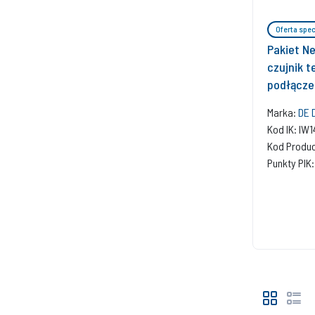
Oferta spec
Pakiet N
czujnik t
podłączen
Marka:
DE 
Kod IK: IW
Kod Produ
Punkty PIK: