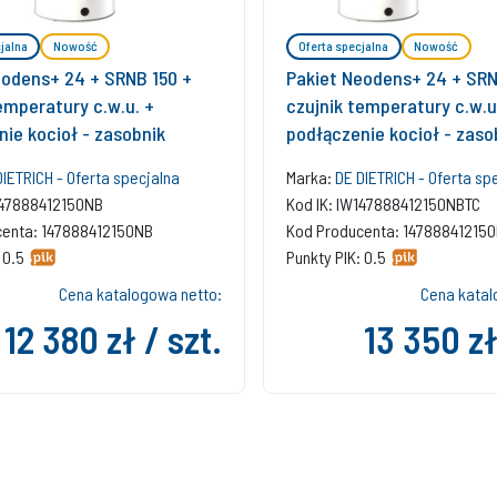
jalna
Nowość
Oferta specjalna
Nowość
eodens+ 24 + SRNB 150 +
Pakiet Neodens+ 24 + SRN
emperatury c.w.u. +
czujnik temperatury c.w.u
ie kocioł - zasobnik
podłączenie kocioł - zaso
regulator SMART TC
DIETRICH - Oferta specjalna
Marka:
DE DIETRICH - Oferta sp
147888412150NB
Kod IK: IW147888412150NBTC
centa: 147888412150NB
Kod Producenta: 14788841215
 0.5
Punkty PIK: 0.5
Cena katalogowa netto:
Cena katal
12 380 zł / szt.
13 350 zł