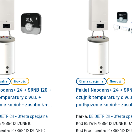
jalna
Nowość
Oferta specjalna
Nowość
eodens+ 24 + SRNB 120 +
Pakiet Neodens+ 24 + SRN
emperatury c.w.u. +
czujnik temperatury c.w.u
ie kocioł - zasobnik +
podłączenie kocioł - zaso
r SMART TC
regulator SMART TC + ze
DIETRICH - Oferta specjalna
Marka:
DE DIETRICH - Oferta sp
bazowy w szacht
147888412120NBTC
Kod IK: IW147888412120NBTCD
centa: 147888412120NBTC
Kod Producenta: 14788841212