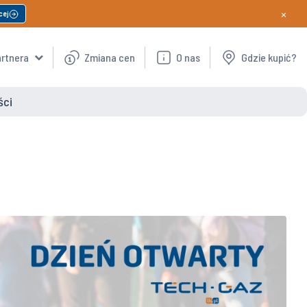
×
cej
artnera
Zmiana cen
O nas
Gdzie kupić?
ści