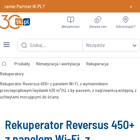
×
amie Partner IK.PL?
Dowiedz si
Aktualności
Zmiana cen
Gdzie kupić?
Wszędzie
Produkty
Klimatyzacja i wentylacja
Rekuperacja
Rekuperatory
Rekuperator Reversus 450+ z panelem Wi-Fi, z wymiennikiem
przeciwprądowym (wydatek 430 m³/h), z by-passem, z nagrzewnicą wstępną, z
uchwytami mocującymi do ściany
Rekuperator Reversus 450+
z panelem Wi-Fi, z