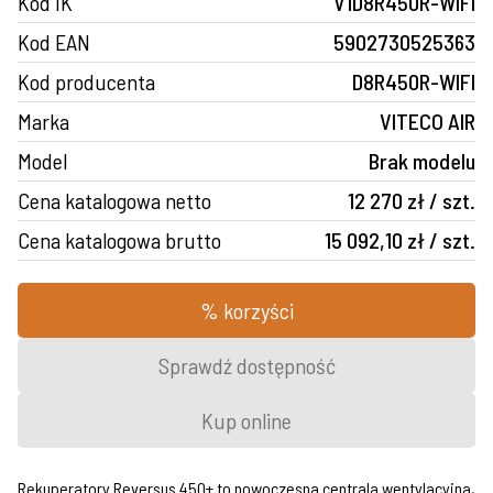
Kod IK
V1D8R450R-WIFI
Kod EAN
5902730525363
Kod producenta
D8R450R-WIFI
Marka
VITECO AIR
Model
Brak modelu
Cena katalogowa netto
12 270 zł / szt.
Cena katalogowa brutto
15 092,10 zł / szt.
% korzyści
Sprawdź dostępność
Kup online
Rekuperatory Reversus 450+ to nowoczesna centrala wentylacyjna,