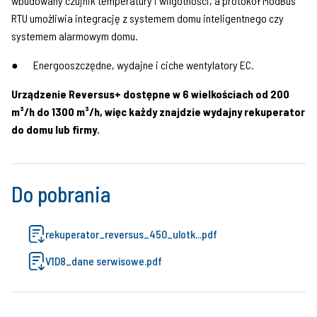
wbudowany czujnik temperatury i wilgotności, a protokół ModBus
RTU umożliwia integrację z systemem domu inteligentnego czy
systemem alarmowym domu.
● Energooszczędne, wydajne i ciche wentylatory EC.
Urządzenie Reversus+ dostępne w 6 wielkościach od 200
m³/h do 1300 m³/h, więc każdy znajdzie wydajny rekuperator
do domu lub firmy.
Do pobrania
rekuperator_reversus_450_ulotk...pdf
V1D8_dane serwisowe.pdf