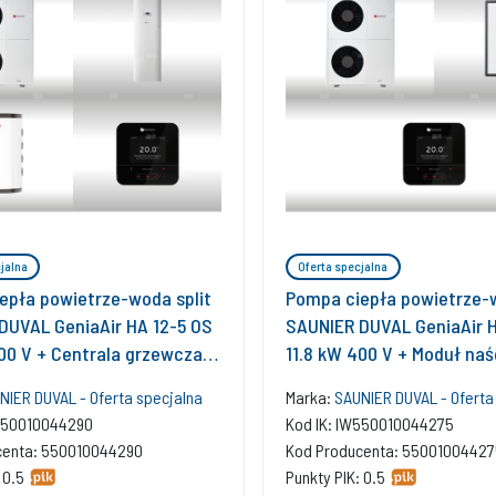
jalna
Oferta specjalna
epła powietrze-woda split
Pompa ciepła powietrze-w
DUVAL GeniaAir HA 12-5 OS
SAUNIER DUVAL GeniaAir H
400 V + Centrala grzewcza
11.8 kW 400 V + Moduł na
STB + Zasobnik buforowy
12-5 WSB + Regulator SRC
NIER DUVAL - Oferta specjalna
Marka:
SAUNIER DUVAL - Oferta
 + Regulator SRC 720 +
W550010044290
Kod IK: IW550010044275
munikacji internetowej SR
centa: 550010044290
Kod Producenta: 55001004427
 0.5
Punkty PIK: 0.5