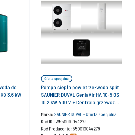
Oferta specjalna
woda do
Pompa ciepła powietrze-woda split
X9 3.6 kW
SAUNIER DUVAL GeniaAir HA 10-5 OS
10.2 kW 400 V + Centrala grzewcza
HA 12-5 STB + Regulator SRC 720
Marka:
SAUNIER DUVAL - Oferta specjalna
Kod IK: IW550010044279
Kod Producenta: 550010044279