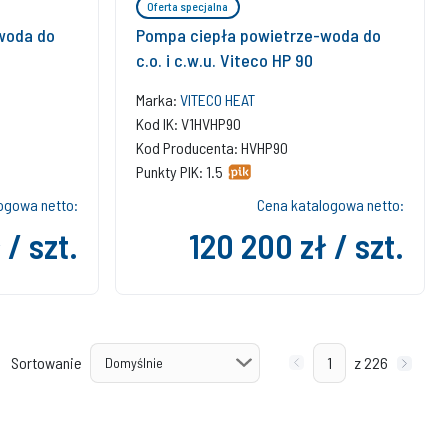
Oferta specjalna
woda do
Pompa ciepła powietrze-woda do
c.o. i c.w.u. Viteco HP 90
Marka:
VITECO HEAT
Kod IK: V1HVHP90
Kod Producenta: HVHP90
Punkty PIK: 1.5
ogowa netto:
Cena katalogowa netto:
 / szt.
120 200 zł / szt.
Sortowanie
z 226