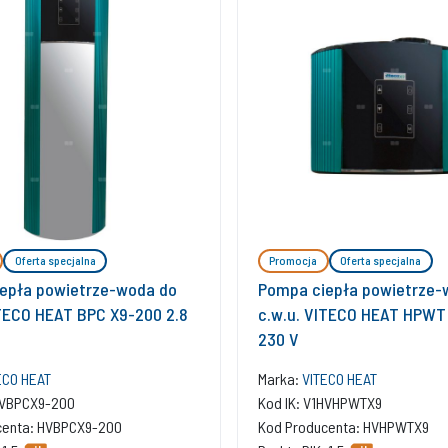
Oferta specjalna
Promocja
Oferta specjalna
epła powietrze-woda do
Pompa ciepła powietrze-
ITECO HEAT BPC X9-200 2.8
c.w.u. VITECO HEAT HPWT 
230 V
ECO HEAT
Marka:
VITECO HEAT
1HVBPCX9-200
Kod IK: V1HVHPWTX9
centa: HVBPCX9-200
Kod Producenta: HVHPWTX9