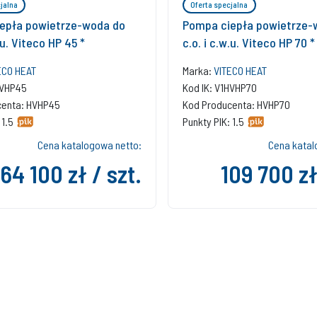
jalna
Oferta specjalna
epła powietrze-woda do
Pompa ciepła powietrze-
.u. Viteco HP 45 *
c.o. i c.w.u. Viteco HP 70 *
ECO HEAT
Marka:
VITECO HEAT
HVHP45
Kod IK: V1HVHP70
centa: HVHP45
Kod Producenta: HVHP70
 1.5
Punkty PIK: 1.5
Cena katalogowa netto:
Cena katal
64 100 zł / szt.
109 700 zł