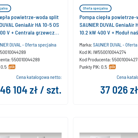
jalna
Oferta specjalna
epła powietrze-woda split
Pompa ciepła powietrze-w
DUVAL GeniaAir HA 10-5 OS
SAUNIER DUVAL GeniaAir H
400 V + Centrala grzewcza
10.2 kW 400 V + Moduł na
STB + Zasobnik buforowy
12-5 WSB + Regulator SRC
NIER DUVAL - Oferta specjalna
Marka:
SAUNIER DUVAL - Oferta
 + Regulator SRC 720 +
Czujnik temperatury c.w.u
W550010044289
Kod IK: IW550010044274
munikacji internetowej SR
komunikacji internetowej 
centa: 550010044289
Kod Producenta: 55001004427
 0.5
Punkty PIK: 0.5
Cena katalogowa netto:
Cena katal
46 104 zł / szt.
37 026 zł