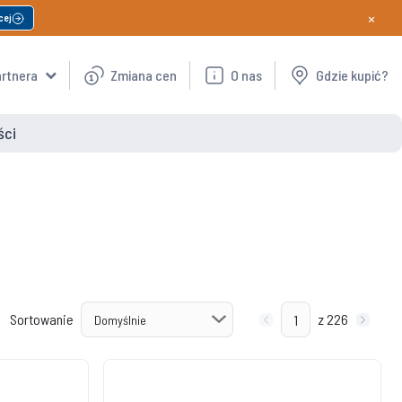
×
cej
artnera
Zmiana cen
O nas
Gdzie kupić?
ści
Sortowanie
z 226