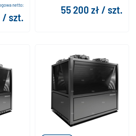
ogowa netto:
55 200 zł / szt.
 / szt.