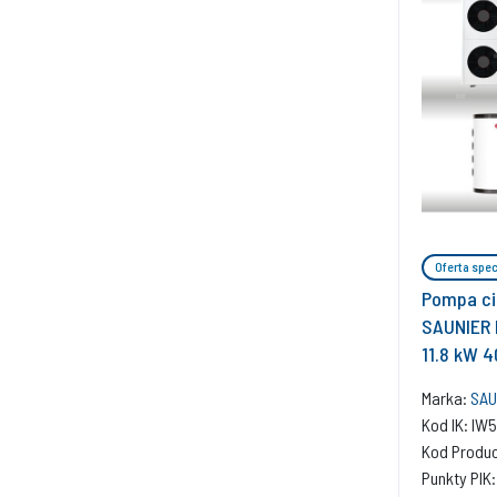
Oferta spec
Pompa ci
SAUNIER 
11.8 kW 
HA 12-5 
Marka:
SAU
WR RW 50
Kod IK: I
Moduł ko
Kod Produ
940f
Punkty PIK: