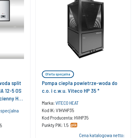
Oferta specjalna
oda split
Pompa ciepła powietrze-woda do
A 12-5 OS
c.o. i c.w.u. Viteco HP 35 *
ścienny HA
Marka:
VITECO HEAT
 720
Kod IK: V1HVHP35
 specjalna
Kod Producenta: HVHP35
Punkty PIK: 1.5
5
Cena katalogowa netto: