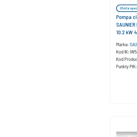
Oferta spec
Pompa ci
SAUNIER 
10.2 kW 
HA 12-5 
Marka:
SAU
WR RW 50
Kod IK: I
Moduł ko
Kod Produ
940f
Punkty PIK: