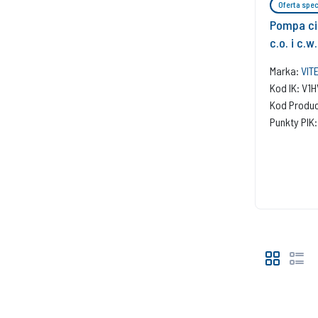
Oferta spec
Pompa ci
c.o. i c.w
Marka:
VIT
Kod IK: V1
Kod Produ
Punkty PIK: