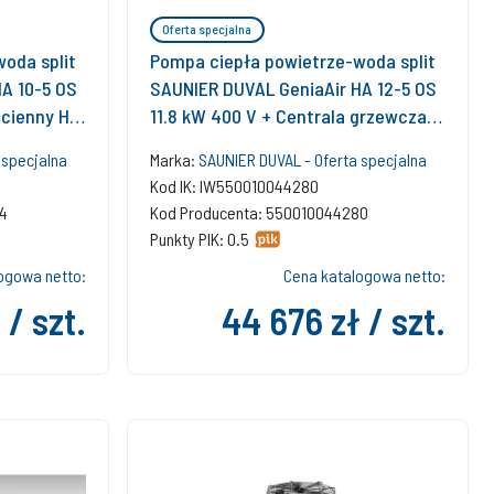
Oferta specjalna
oda split
Pompa ciepła powietrze-woda split
A 10-5 OS
SAUNIER DUVAL GeniaAir HA 12-5 OS
ścienny HA
11.8 kW 400 V + Centrala grzewcza
 720 +
HA 12-5 STB + Regulator SRC 720
 specjalna
Marka:
SAUNIER DUVAL - Oferta specjalna
.1 + Moduł
Kod IK: IW550010044280
1
4
Kod Producenta: 550010044280
Punkty PIK: 0.5
ogowa netto:
Cena katalogowa netto:
 / szt.
44 676 zł / szt.