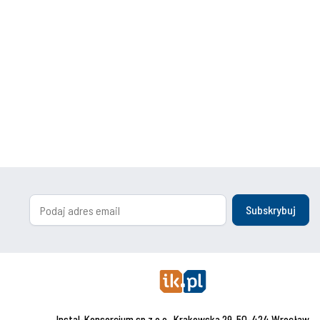
Subskrybuj
Instal-Konsorcjum sp.z o.o., Krakowska 29, 50-424 Wrocław