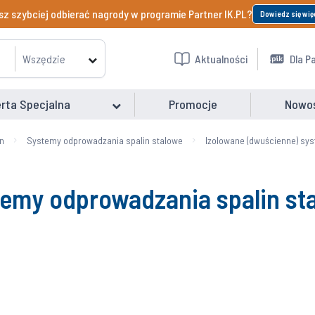
z szybciej odbierać nagrody w programie Partner IK.PL?
Dowiedz się wię
Wszędzie
Aktualności
Dla P
rta Specjalna
Promocje
Nowo
n
Systemy odprowadzania spalin stalowe
Izolowane (dwuścienne) sy
temy odprowadzania spalin st