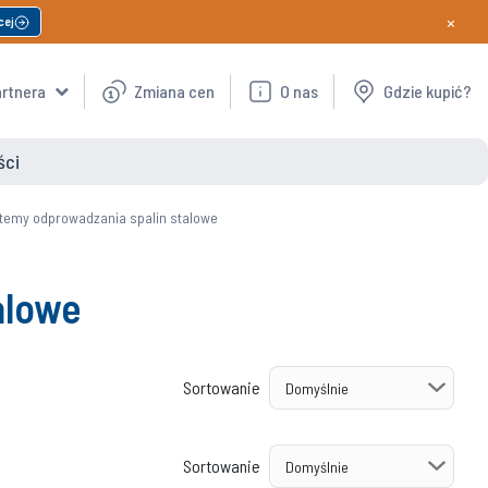
×
cej
artnera
Zmiana cen
O nas
Gdzie kupić?
ści
stemy odprowadzania spalin stalowe
alowe
Sortowanie
Sortowanie