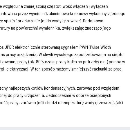
e względu na zmniejszoną częstotliwość włączeń i wyłączeń
arantowana przez wymiennik aluminiowo krzemowy wykonany z jednego
ze spalin i przekazanie jej do wody grzewczej. Dodatkowo
atury na powierzchni wymiennika, zwiększając znacząco jego
os UPER elektronicznie sterowaną sygnałem PWM (Pulse Width
zas pracy urządzenia. W chwili wysokiego zapotrzebowania na ciepło
izowanej pracy (ok. 80% czasu pracy kotła na potrzeby c.o.) pompa w
gii elektrycznej. W ten sposób możemy zmniejszyć rachunki za prąd
 cechy najlepszych kotłów kondensacyjnych, zarówno pod względem
zebnej do pracy urządzenia. Jednocześnie w dobrze ocieplonych
ość pracy, zarówno jeśli chodzi o temperaturę wody grzewczej, jak i