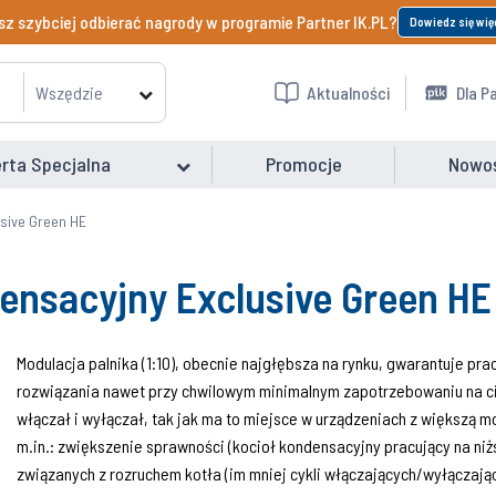
z szybciej odbierać nagrody w programie Partner IK.PL?
Dowiedz się wię
Wszędzie
Aktualności
Dla P
rta Specjalna
Promocje
Nowo
usive Green HE
ensacyjny Exclusive Green HE
Modulacja palnika (1:10), obecnie najgłębsza na rynku, gwarantuje pra
rozwiązania nawet przy chwilowym minimalnym zapotrzebowaniu na cie
włączał i wyłączał, tak jak ma to miejsce w urządzeniach z większą mo
m.in.: zwiększenie sprawności (kocioł kondensacyjny pracujący na n
związanych z rozruchem kotła (im mniej cykli włączających/wyłączają