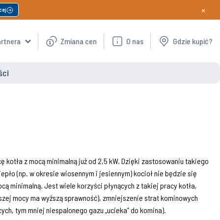
×
cej
artnera
Zmiana cen
O nas
Gdzie kupić?
ści
cę kotła z mocą minimalną już od 2,5 kW. Dzięki zastosowaniu takiego
pło (np. w okresie wiosennym i jesiennym) kocioł nie będzie się
cą minimalną. Jest wiele korzyści płynących z takiej pracy kotła,
iższej mocy ma wyższą sprawność), zmniejszenie strat kominowych
cych, tym mniej niespalonego gazu „ucieka” do komina).