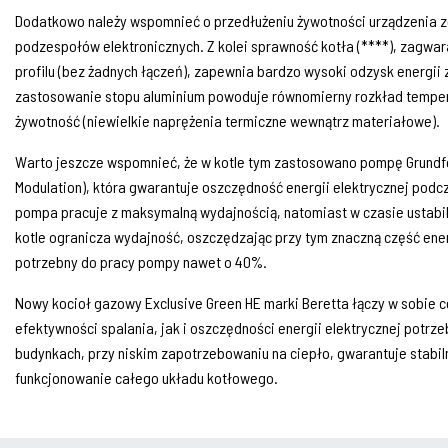
Dodatkowo należy wspomnieć o przedłużeniu żywotności urządzenia z
podzespołów elektronicznych. Z kolei sprawność kotła (****), zagw
profilu (bez żadnych łączeń), zapewnia bardzo wysoki odzysk energii 
zastosowanie stopu aluminium powoduje równomierny rozkład temper
żywotność (niewielkie naprężenia termiczne wewnątrz materiałowe).
Warto jeszcze wspomnieć, że w kotle tym zastosowano pompę Grundf
Modulation), która gwarantuje oszczędność energii elektrycznej podc
pompa pracuje z maksymalną wydajnością, natomiast w czasie ustabil
kotle ogranicza wydajność, oszczędzając przy tym znaczną część ener
potrzebny do pracy pompy nawet o 40%.
Nowy kocioł gazowy Exclusive Green HE marki Beretta łączy w sobie
efektywności spalania, jak i oszczędności energii elektrycznej potr
budynkach, przy niskim zapotrzebowaniu na ciepło, gwarantuje stabiln
funkcjonowanie całego układu kotłowego.