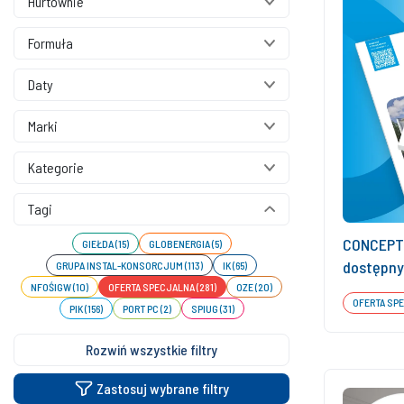
Hurtownie
Formuła
Daty
Marki
Kategorie
Tagi
CONCEPT 
GIEŁDA (15)
GLOBENERGIA (5)
dostępny
GRUPA INSTAL-KONSORCJUM (113)
IK (65)
NFOŚIGW (10)
OFERTA SPECJALNA (281)
OZE (20)
OFERTA SP
PIK (156)
PORT PC (2)
SPIUG (31)
Rozwiń wszystkie filtry
Zastosuj wybrane filtry