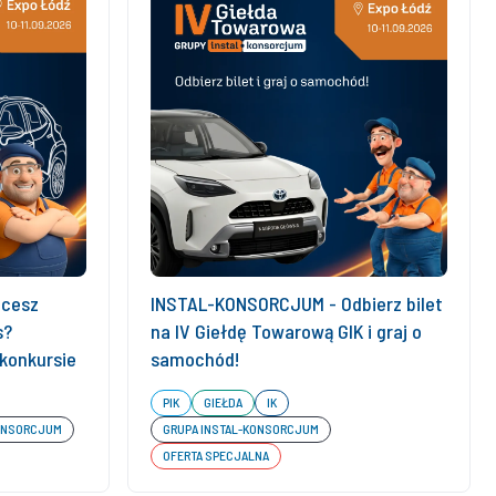
hcesz
INSTAL-KONSORCJUM - Odbierz bilet
s?
na IV Giełdę Towarową GIK i graj o
 konkursie
samochód!
PIK
GIEŁDA
IK
KONSORCJUM
GRUPA INSTAL-KONSORCJUM
OFERTA SPECJALNA