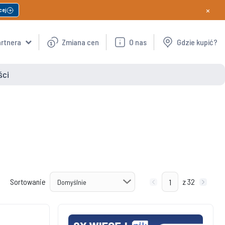
×
cej
artnera
Zmiana cen
O nas
Gdzie kupić?
ści
Sortowanie
z 32