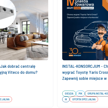
 Jak dobrać centralę
INSTAL-KONSORCJUM - C
yjną Viteco do domu?
wygrać Toyotę Yaris Cros
Zapewnij sobie miejsce w
GIEŁDA
PIK
GRUPA INSTAL-
ECJALNA
IK
OFERTA SPECJALNA