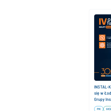
INSTAL-
się w Łod
Grupy In
PIK
GIE