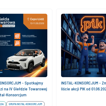
KONSORCJUM - Spotkajmy
INSTAL-KONSORCJUM - Zm
zi na IV Giełdzie Towarowej
liście akcji PIK od 01.06.20
stal-Konsorcjum
ŁDA
GRUPA INSTAL-KONSORCJUM