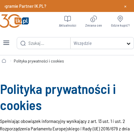
×
ramie Partner IK.PL?
Dowiedz si
Aktualności
Zmiana cen
Gdzie kupić?
Wszędzie
Polityka prywatności i cookies
Polityka prywatności i
cookies
Spełniając obowiązek informacyjny wynikający z art. 13 ust. 1 i ust. 2
Rozporządzenia Parlamentu Europejskiego i Rady (UE) 2016/679 z dnia