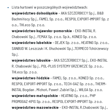
Lista hurtowni w poszczególnych województwach:
województwo dolnośląskie
– AKA SZCZERBICCY Sp.j., B&B
Bachmińscy Sp.j., FAMEL Sp. z o.o., RESPOL EXPORT-IMPORT Sp. z
o.o., THI.eco Sp. z o.o.
województwo kujawsko-pomorskie
– EKO-INSTAL R.
Chabowski Sp.j., FEMAX Sp. z o.o. Sp.k., KONED Sp. z o.o.
województwo lubelskie
– DEJEK Sp. z o.o., HEATING Sp. z o.o.,
SANBUD W. Leszczuk i K. Głuchowski Sp.j.,TERMECO Tchórzewscy
Sp.j.
województwo lubuskie
– AKA SZCZERBICCY Sp.j., EKO-INSTAL
R. Chabowski Sp.j., POL-PLUS SYSTEMY GRZEWCZE Sp. z o.o.,
THI.eco Sp. z o.o.
województwo łódzkie
– FAMEL Sp. z o.o., KONED Sp. z o.o.,
RESPOL EXPORT-IMPORT Sp. z o.o., TECH-GAZ Sp. z o.o., THERM-
INSTAL Bogdan . Michoń, Paweł .Zubiel Sp.j., WILGA Sp. z o.o.
województwo małopolskie
– HEATING Sp. z o.o., PHP
PROMOGAZ-KPIS Sp. z o.o., RESPOL EXPORT-IMPORT Sp. z o.o.
województwo mazowieckie
– EKO-INSTAL R.Chabowski Sp.j.,