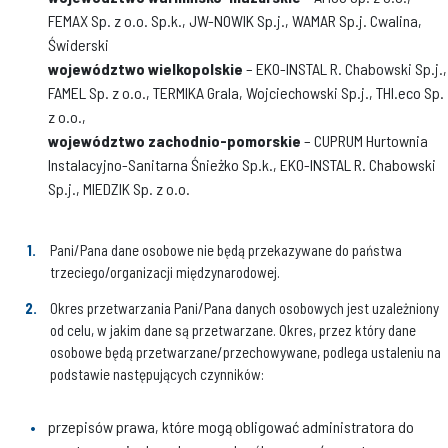
FEMAX Sp. z o.o. Sp.k., JW-NOWIK Sp.j., WAMAR Sp.j. Cwalina,
Świderski
województwo wielkopolskie
– EKO-INSTAL R. Chabowski Sp.j.,
FAMEL Sp. z o.o., TERMIKA Grala, Wojciechowski Sp.j., THI.eco Sp.
z o.o.,
województwo zachodnio-pomorskie
– CUPRUM Hurtownia
Instalacyjno-Sanitarna Śnieżko Sp.k., EKO-INSTAL R. Chabowski
Sp.j., MIEDZIK Sp. z o.o.
Pani/Pana dane osobowe nie będą przekazywane do państwa
trzeciego/organizacji międzynarodowej.
Okres przetwarzania Pani/Pana danych osobowych jest uzależniony
od celu, w jakim dane są przetwarzane. Okres, przez który dane
osobowe będą przetwarzane/przechowywane, podlega ustaleniu na
podstawie następujących czynników:
przepisów prawa, które mogą obligować administratora do