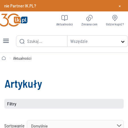
×
Partner IK.PL?
Dowiedz si
Aktualności
Zmiana cen
Gdzie kupić?
Wszędzie
Aktualności
Artykuły
Filtry
Sortowanie