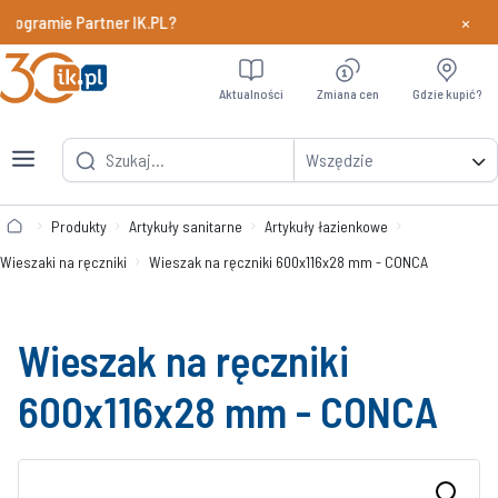
×
rogramie Partner IK.PL?
Dowiedz si
Aktualności
Zmiana cen
Gdzie kupić?
Wszędzie
Produkty
Artykuły sanitarne
Artykuły łazienkowe
Wieszaki na ręczniki
Wieszak na ręczniki 600x116x28 mm - CONCA
Wieszak na ręczniki
600x116x28 mm - CONCA