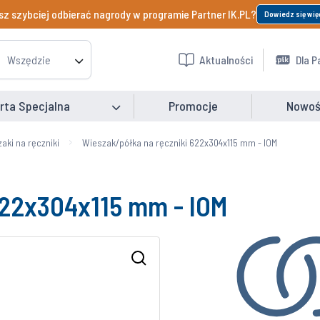
z szybciej odbierać nagrody w programie Partner IK.PL?
Dowiedz się wię
Wszędzie
Aktualności
Dla P
rta Specjalna
Promocje
Nowoś
aki na ręczniki
Wieszak/półka na ręczniki 622x304x115 mm - IOM
622x304x115 mm - IOM