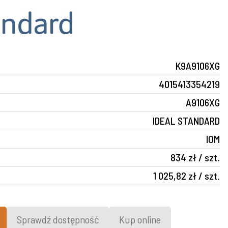
K9A9106XG
4015413354219
A9106XG
IDEAL STANDARD
IOM
834 zł / szt.
1 025,82 zł / szt.
Sprawdź dostępność
Kup online