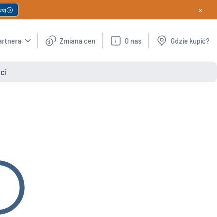
×
cej
artnera
Zmiana cen
O nas
Gdzie kupić?
ci