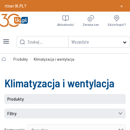
×
IK.PL?
Dowiedz si
Aktualności
Zmiana cen
Gdzie kupić?
Wszędzie
Produkty
Klimatyzacja i wentylacja
Klimatyzacja i wentylacja
Produkty
Filtry
Sortowanie