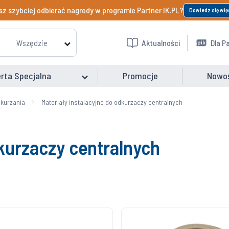
z szybciej odbierać nagrody w programie Partner IK.PL?
Dowiedz się wię
Wszędzie
Aktualności
Dla P
rta Specjalna
Promocje
Nowo
kurzania
Materiały instalacyjne do odkurzaczy centralnych
dkurzaczy centralnych