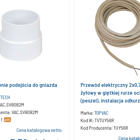
enie podejścia do gniazda
Przewód elektryczny 2x0,7
żyłowy w giętkiej rurze o
TECH
(peszel), instalacja odkur
8VAC.SV8082M
centralne, dostępny z me
centa: VAC.SV8082M
Marka:
TOPVAC
 1
Kod IK: TVTUY56R
Kod Producenta: TUY56R
Cena katalogowa netto:
Cena katal