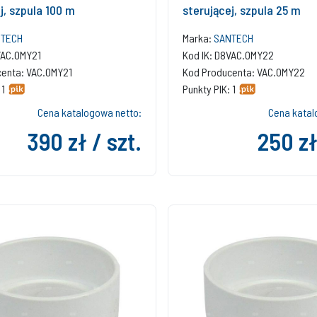
j, szpula 100 m
sterującej, szpula 25 m
TECH
Marka:
SANTECH
VAC.OMY21
Kod IK: D8VAC.OMY22
enta: VAC.OMY21
Kod Producenta: VAC.OMY22
 1
Punkty PIK: 1
Cena katalogowa netto:
Cena katal
390 zł / szt.
250 zł