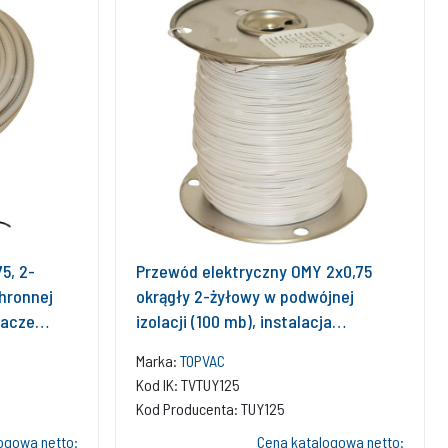
5, 2-
Przewód elektryczny OMY 2x0,75
chronnej
okrągły 2-żyłowy w podwójnej
zacze
izolacji (100 mb), instalacja
tra
odkurzacze centralne
Marka:
TOPVAC
Kod IK: TVTUY125
Kod Producenta: TUY125
ogowa netto:
Cena katalogowa netto: