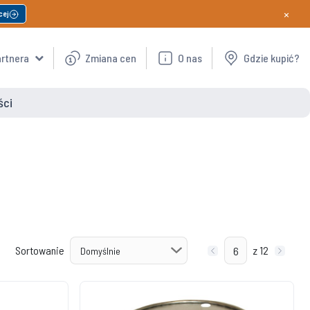
×
cej
artnera
Zmiana cen
O nas
Gdzie kupić?
ści
Sortowanie
z 12