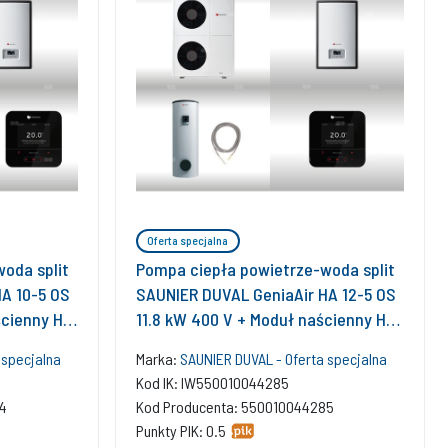
Oferta specjalna
oda split
Pompa ciepła powietrze-woda split
A 10-5 OS
SAUNIER DUVAL GeniaAir HA 12-5 OS
ścienny HA
11.8 kW 400 V + Moduł naścienny HA
u. FEW 300
12-5 WSB + Zasobnik c.w.u. FEW 300
 specjalna
Marka:
SAUNIER DUVAL - Oferta specjalna
RW 50 +
+ Regulator SRC 720
Kod IK: IW550010044285
ł
4
Kod Producenta: 550010044285
 SR 940f
Punkty PIK: 0.5