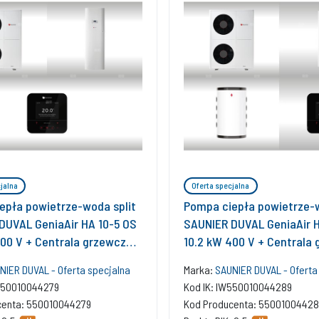
jalna
Oferta specjalna
epła powietrze-woda split
Pompa ciepła powietrze-w
DUVAL GeniaAir HA 10-5 OS
SAUNIER DUVAL GeniaAir H
400 V + Centrala grzewcza
10.2 kW 400 V + Centrala
STB + Regulator SRC 720
HA 12-5 STB + Zasobnik b
NIER DUVAL - Oferta specjalna
Marka:
SAUNIER DUVAL - Oferta
WR RW 50 + Regulator SRC
W550010044279
Kod IK: IW550010044289
Moduł komunikacji intern
centa: 550010044279
Kod Producenta: 55001004428
940f