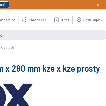
×
cej
artnera
Zmiana cen
O nas
Gdzie kupić?
ci
kze prosty
 x 280 mm kze x kze prosty