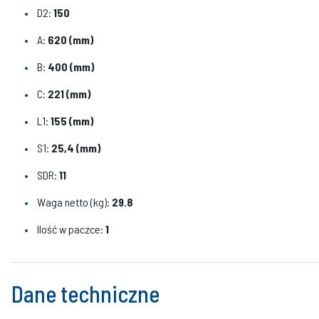
D2:
150
A:
620 (mm)
B:
400 (mm)
C:
221 (mm)
L1:
155 (mm)
S1:
25,4 (mm)
SDR:
11
Waga netto (kg):
29.8
Ilość w paczce:
1
Dane techniczne