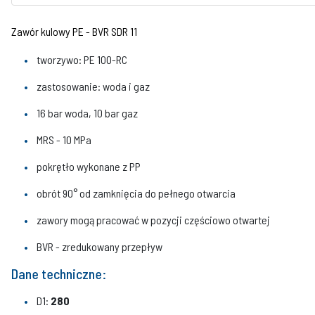
Zawór kulowy PE - BVR SDR 11
tworzywo: PE 100-RC
zastosowanie: woda i gaz
16 bar woda, 10 bar gaz
MRS - 10 MPa
pokrętło wykonane z PP
obrót 90° od zamknięcia do pełnego otwarcia
zawory mogą pracować w pozycji częściowo otwartej
BVR - zredukowany przepływ
Dane techniczne:
D1:
280