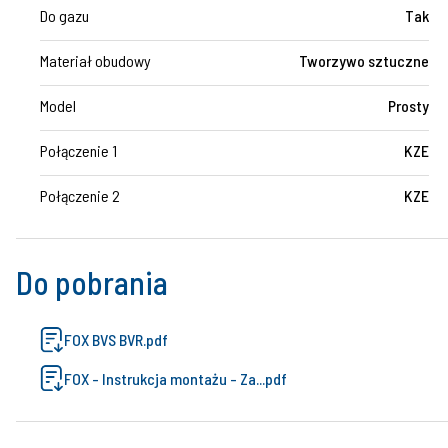
Do gazu
Tak
Materiał obudowy
Tworzywo sztuczne
Model
Prosty
Połączenie 1
KZE
Połączenie 2
KZE
Do pobrania
FOX BVS BVR.pdf
FOX - Instrukcja montażu - Za...pdf