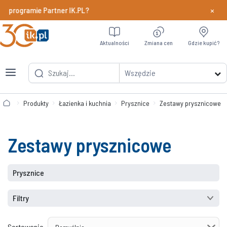
×
w programie Partner IK.PL?
Dowiedz si
Aktualności
Zmiana cen
Gdzie kupić?
Wszędzie
Produkty
Łazienka i kuchnia
Prysznice
Zestawy prysznicowe
Zestawy prysznicowe
Prysznice
Filtry
Sortowanie