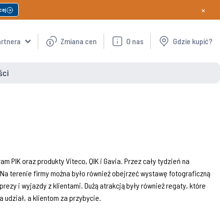
×
cej
artnera
Zmiana cen
O nas
Gdzie kupić?
ści
 PIK oraz produkty Viteco, QIK i Gavia. Przez cały tydzień na
ko.Na terenie firmy można było również obejrzeć wystawę fotograficzną
rezy i wyjazdy z klientami. Dużą atrakcją były również regaty, które
udział, a klientom za przybycie.