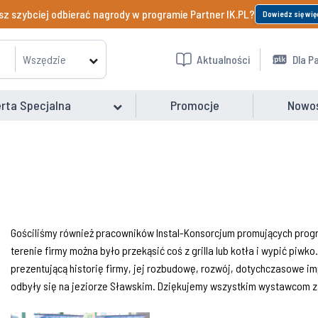
z szybciej odbierać nagrody w programie Partner IK.PL?
Dowiedz się wię
Wszędzie
Aktualności
Dla P
rta Specjalna
Promocje
Nowo
Gościliśmy również pracowników Instal-Konsorcjum promujących program
terenie firmy można było przekąsić coś z grilla lub kotła i wypić piw
prezentującą historię firmy, jej rozbudowę, rozwój, dotychczasowe imp
odbyły się na jeziorze Sławskim. Dziękujemy wszystkim wystawcom za 