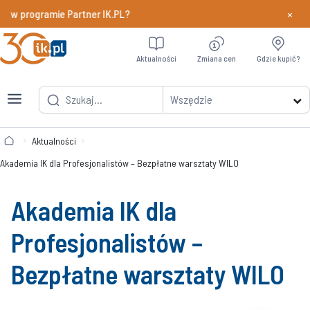
×
y w programie Partner IK.PL?
Dowiedz si
Aktualności
Zmiana cen
Gdzie kupić?
Wszędzie
Aktualności
Akademia IK dla Profesjonalistów – Bezpłatne warsztaty WILO
Akademia IK dla
Profesjonalistów –
Bezpłatne warsztaty WILO