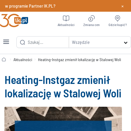
×
 w programie Partner IK.PL?
Dowiedz si
Aktualności
Zmiana cen
Gdzie kupić?
Wszędzie
Aktualności
Heating-Instgaz zmienił lokalizację w Stalowej Woli
Heating-Instgaz zmienił
lokalizację w Stalowej Woli