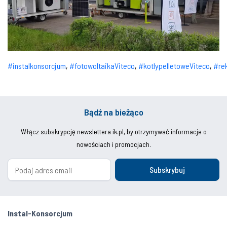
#instalkonsorcjum
,
#fotowoltaikaViteco
,
#kotlypelletoweViteco
,
#re
Bądź na bieżąco
Włącz subskrypcję newslettera ik.pl, by otrzymywać informacje o
nowościach i promocjach.
Subskrybuj
Instal-Konsorcjum