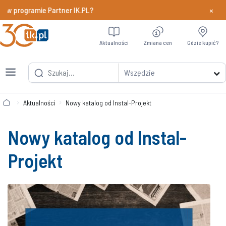
×
 w programie Partner IK.PL?
Dowiedz si
Aktualności
Zmiana cen
Gdzie kupić?
Wszędzie
Aktualności
Nowy katalog od Instal-Projekt
Nowy katalog od Instal-
Projekt