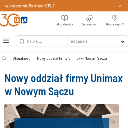
×
y w programie Partner IK.PL?
Dowiedz si
Aktualności
Zmiana cen
Gdzie kupić?
Wszędzie
Aktualności
Nowy oddział firmy Unimax w Nowym Sączu
Nowy oddział firmy Unimax
w Nowym Sączu