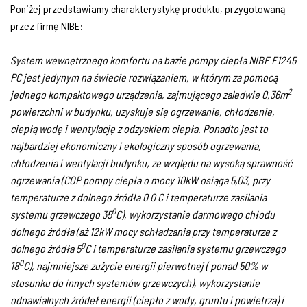
Poniżej przedstawiamy charakterystykę produktu, przygotowaną
przez firmę NIBE:
System wewnętrznego komfortu na bazie pompy ciepła NIBE F1245
PC jest jedynym na świecie rozwiązaniem, w którym za pomocą
2
jednego kompaktowego urządzenia, zajmującego zaledwie 0,36m
powierzchni w budynku, uzyskuje się ogrzewanie, chłodzenie,
ciepłą wodę i wentylację z odzyskiem ciepła. Ponadto jest to
najbardziej ekonomiczny i ekologiczny sposób ogrzewania,
chłodzenia i wentylacji budynku, ze względu na wysoką sprawność
ogrzewania (COP pompy ciepła o mocy 10kW osiąga 5,03, przy
temperaturze z dolnego źródła 0 0 C i temperaturze zasilania
0
systemu grzewczego 35
C), wykorzystanie darmowego chłodu
dolnego źródła (aż 12kW mocy schładzania przy temperaturze z
0
dolnego źródła 5
C i temperaturze zasilania systemu grzewczego
0
18
C), najmniejsze zużycie energii pierwotnej ( ponad 50% w
stosunku do innych systemów grzewczych), wykorzystanie
odnawialnych źródeł energii (ciepło z wody, gruntu i powietrza) i