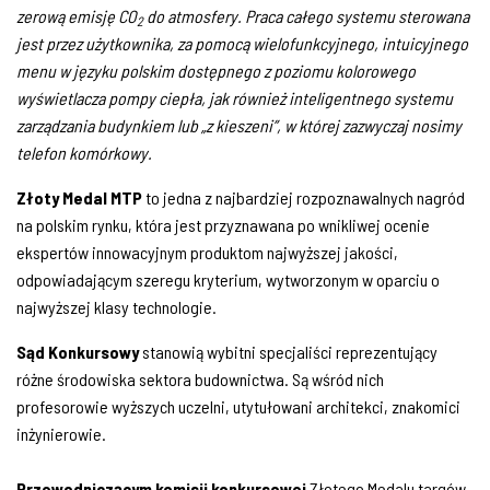
zerową emisję CO
do atmosfery. Praca całego systemu sterowana
2
jest przez użytkownika, za pomocą wielofunkcyjnego, intuicyjnego
menu w języku polskim dostępnego z poziomu kolorowego
wyświetlacza pompy ciepła, jak również inteligentnego systemu
zarządzania budynkiem lub „z kieszeni”, w której zazwyczaj nosimy
telefon komórkowy.
Złoty Medal MTP
to jedna z najbardziej rozpoznawalnych nagród
na polskim rynku, która jest przyznawana po wnikliwej ocenie
ekspertów innowacyjnym produktom najwyższej jakości,
odpowiadającym szeregu kryterium, wytworzonym w oparciu o
najwyższej klasy technologie.
Sąd Konkursowy
stanowią wybitni specjaliści reprezentujący
różne środowiska sektora budownictwa. Są wśród nich
profesorowie wyższych uczelni, utytułowani architekci, znakomici
inżynierowie.
Przewodniczącym komisji konkursowej
Złotego Medalu targów