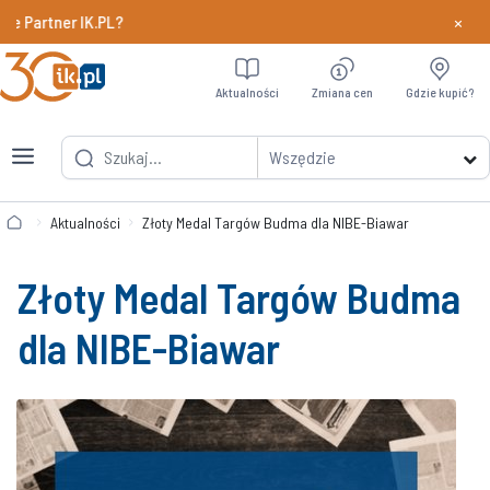
×
 Partner IK.PL?
Dowiedz si
Aktualności
Zmiana cen
Gdzie kupić?
Wszędzie
Aktualności
Złoty Medal Targów Budma dla NIBE-Biawar
Złoty Medal Targów Budma
dla NIBE-Biawar