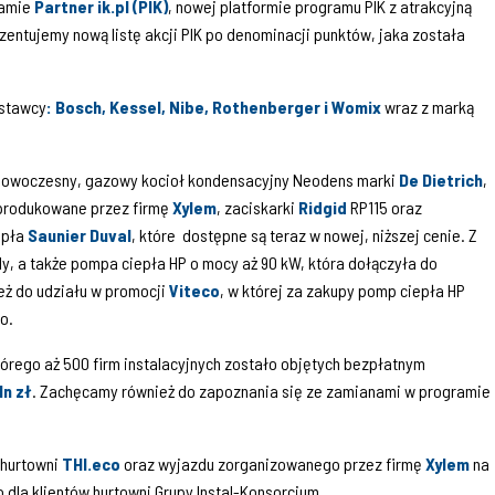
ramie
Partner ik.pl (PIK)
, nowej platformie programu PIK z atrakcyjną
zentujemy nową listę akcji PIK po denominacji punktów, jaka została
ostawcy
: Bosch, Kessel, Nibe, Rothenberger i Womix
wraz z marką
nowoczesny, gazowy kocioł kondensacyjny Neodens marki
De Dietrich
,
rodukowane przez firmę
Xylem
, zaciskarki
Ridgid
RP115 oraz
epła
Saunier Duval
, które dostępne są teraz w nowej, niższej cenie. Z
y, a także pompa ciepła HP o mocy aż 90 kW, która dołączyła do
eż do udziału w promocji
Viteco
, w której za zakupy pomp ciepła HP
o.
tórego aż 500 firm instalacyjnych zostało objętych bezpłatnym
ln zł
. Zachęcamy również do zapoznania się ze zamianami w programie
 hurtowni
THI.eco
oraz wyjazdu zorganizowanego przez firmę
Xylem
na
dla klientów hurtowni Grupy Instal-Konsorcjum.