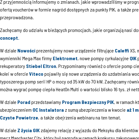
Z przyjemnością informujemy o zmianach, jakie wprowadziliśmy w prog
ofertą voucherów w formie nagród dostępnych za punkty PIK, a także pre
przeprowadzona.
Zachęcamy do udziału w bieżących promocjach, jakie organizują nasi d
concept.
W dziale
Nowości
prezentujemy nowe urządzenie filtrujące
Caleffi
XS, 
wymienniki Mega Max firmy
Elektromet
, nowe pompy cyrkulacyjne
QIK
p
rekuperatory
Stiebel Eltron
. Przypominamy również o ofercie pomp ci
kolei w ofercie
Viteco
pojawiły się nowe urządzenia do uzdatniania wod
typoszeregu pomp serii HP o mocy od 35 kW do 70 kW. Zachęcamy równi
można wygrać pompę ciepła HeatOn Multi o wartości blisko 16 tys. zł nett
W dziale
Porad
przedstawiamy
Program Bezpieczny PIK
, w ramach k
ubezpieczeniem
OC Instalatora
z sumą ubezpieczenia w kwocie
aż 1 m
Czyste Powietrze
, a także obejrzenia webinaru na ten temat.
W dziale
Z życia GIK
zdajemy relację z wyjazdu do Meksyku dla klientów
mecz Manchaster City, który był nagrodą w ramach konkursu zakupowego 