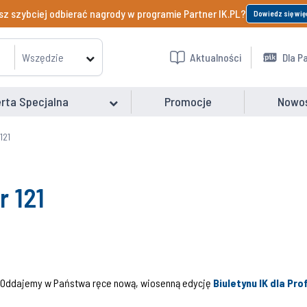
z szybciej odbierać nagrody w programie Partner IK.PL?
Dowiedz się wię
Wszędzie
Aktualności
Dla P
rta Specjalna
Promocje
Nowo
121
r 121
Oddajemy w Państwa ręce nową, wiosenną edycję
Biuletynu IK dla Pr