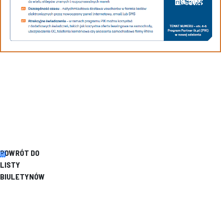
jjj
POWRÓT DO
LISTY
BIULETYNÓW