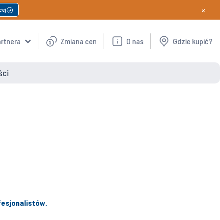
×
cej
artnera
Zmiana cen
O nas
Gdzie kupić?
ści
ofesjonalistów.