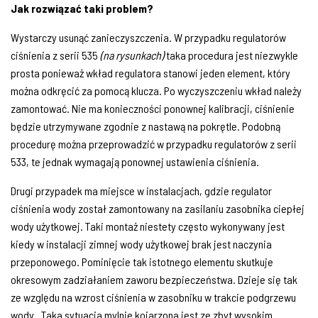
Jak rozwiązać taki problem?
Wystarczy usunąć zanieczyszczenia. W przypadku regulatorów
ciśnienia z serii 535
(na rysunkach)
taka procedura jest niezwykle
prosta ponieważ wkład regulatora stanowi jeden element, który
można odkręcić za pomocą klucza. Po wyczyszczeniu wkład należy
zamontować. Nie ma konieczności ponownej kalibracji, ciśnienie
będzie utrzymywane zgodnie z nastawą na pokrętle. Podobną
procedurę można przeprowadzić w przypadku regulatorów z serii
533, te jednak wymagają ponownej ustawienia ciśnienia.
Drugi przypadek ma miejsce w instalacjach, gdzie regulator
ciśnienia wody został zamontowany na zasilaniu zasobnika ciepłej
wody użytkowej. Taki montaż niestety często wykonywany jest
kiedy w instalacji zimnej wody użytkowej brak jest naczynia
przeponowego. Pominięcie tak istotnego elementu skutkuje
okresowym zadziałaniem zaworu bezpieczeństwa. Dzieje się tak
ze względu na wzrost ciśnienia w zasobniku w trakcie podgrzewu
wody. Taka sytuacja mylnie kojarzona jest ze zbyt wysokim