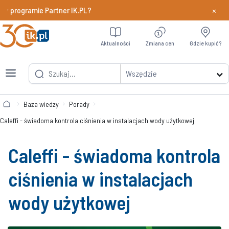
×
programie Partner IK.PL?
Dowiedz si
Aktualności
Zmiana cen
Gdzie kupić?
Wszędzie
Baza wiedzy
Porady
Caleffi - świadoma kontrola ciśnienia w instalacjach wody użytkowej
Caleffi - świadoma kontrola
ciśnienia w instalacjach
wody użytkowej