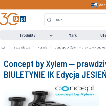
Chces
Produkty
Marki
Ofe
Baza wiedzy
Porady
Concept by Xylem — prawdziwy cud osz
Concept by Xylem — prawdzi
BIULETYNIE IK Edycja JESIE