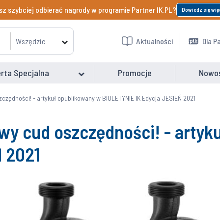
z szybciej odbierać nagrody w programie Partner IK.PL?
Dowiedz się wię
Wszędzie
Aktualności
Dla P
rta Specjalna
Promocje
Nowo
czędności! - artykuł opublikowany w BIULETYNIE IK Edycja JESIEŃ 2021
wy cud oszczędności! - artyk
Ń 2021