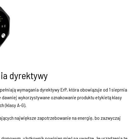
ia dyrektywy
ełniają wymagania dyrektywy ErP, która obowiązuje od 1 sieprnia
 dawniej wykorzystywane oznakowanie produktu etykietą klasy
h (klasy A-G).
ających największe zapotrzebowanie na energię, bo zazwyczaj
 domowym, użytkownik powinien mieć na uwadze, że urządzenia te