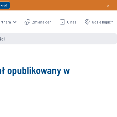
×
cej
artnera
Zmiana cen
O nas
Gdzie kupić?
ści
uł opublikowany w