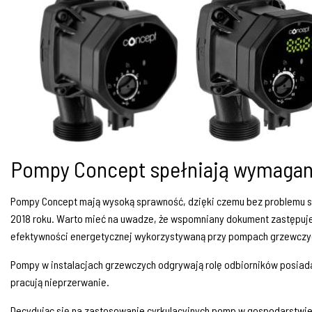
Pompy Concept spełniają wymagan
Pompy Concept mają wysoką sprawność, dzięki czemu bez problemu sp
2018 roku. Warto mieć na uwadze, że wspomniany dokument zastępuje
efektywności energetycznej wykorzystywaną przy pompach grzewczyc
Pompy w instalacjach grzewczych odgrywają rolę odbiorników posiad
pracują nieprzerwanie.
Decydując się na zastosowanie cyrkulacyjnych pomp w gospodarstwie