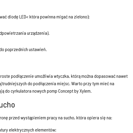
wać diodę LED< która powinna migać na zielono);
odpowietrzania urządzenia).
 do poprzednich ustawień.
i proste podłączenie umożliwia wtyczka, którą można dopasować nawet
ajtrudniejszych do podłączenia miejsc. Warto przy tym mieć na
sują do cyrkulatora nowych pomp Concept by Xylem.
sucho
onę przed wystąpieniem pracy na sucho, która opiera się na:
tury elektrycznych elementów;