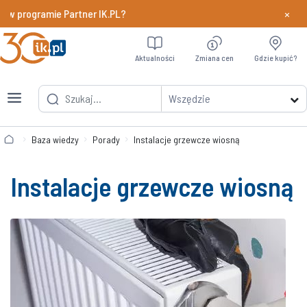
×
 w programie Partner IK.PL?
Dowiedz si
Aktualności
Zmiana cen
Gdzie kupić?
Wszędzie
Baza wiedzy
Porady
Instalacje grzewcze wiosną
Instalacje grzewcze wiosną