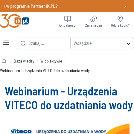
×
y w programie Partner IK.PL?
Dowiedz si
Aktualności
Zmiana cen
Gdzie kupić?
Wszędzie
Baza wiedzy
W obiektywie
Webinarium - Urządzenia VITECO do uzdatniania wody
Webinarium - Urządzenia
VITECO do uzdatniania wody