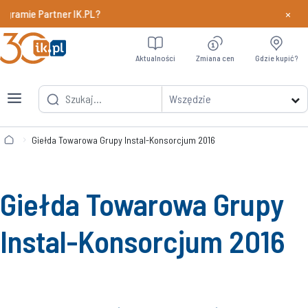
×
tner IK.PL?
Dowiedz si
Aktualności
Zmiana cen
Gdzie kupić?
Wszędzie
Giełda Towarowa Grupy Instal-Konsorcjum 2016
Giełda Towarowa Grupy
Instal-Konsorcjum 2016
Kliknij, aby włączyć dźwięk