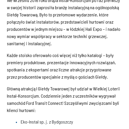
We wrześniu 2016 roku Grupa Instal-Konsorcjum po raz pierwszy
w swojej historii zaprosiła branżę instalacyjną na ogólnopolską
Giełdę Towarową. Było to przełomowe wydarzenie, które
połączyło świat instalatorów, przedstawicieli hurtowni oraz
producentów w jednym miejscu – w łódzkiej Hali Expo – i nadało
nowy wymiar współpracy w sektorze techniki grzewczej,
sanitarnej i instalacyjnej.
Każde stoisko oferowało coś więcej niż tylko katalogi – były
premiery produktowe, prezentacje innowacyjnych rozwiązań,
spotkania z ekspertami oraz liczne atrakcje przygotowane
przez producentów specjalnie z myślą o gościach Giełdy.
Główną atrakcją I Giełdy Towarowej był udział w Wielkiej Loterii
Instal-Konsorcjum. Codziennie jeden z uczestników wygrywał
samochód Ford Transit Connect! Szczęśliwymi zwycięzcami byli
klienci hurtowni:
Eko-Instal sp. j. z Bydgoszczy