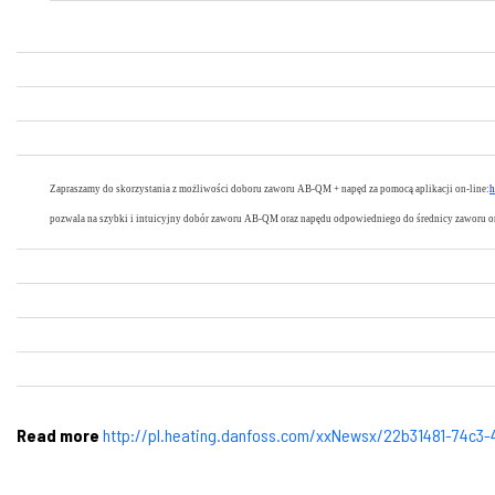
Zapraszamy do skorzystania z możliwości doboru zaworu AB-QM + napęd za pomocą aplikacji on-line:
h
pozwala na szybki i intuicyjny dobór zaworu AB-QM oraz napędu odpowiedniego do średnicy zaworu ora
Read more
http://pl.heating.danfoss.com/xxNewsx/22b31481-74c3