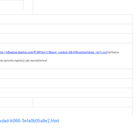
ttp://pfheating.danfoss.com/PCMFiles/1/Master_comfort/AB-QM/settingAbqm_ver7c.swf
Aplikacja
z sposobu regulacji jaki ma realizować.
-4dad-b066-3efa0b05a9e2.html