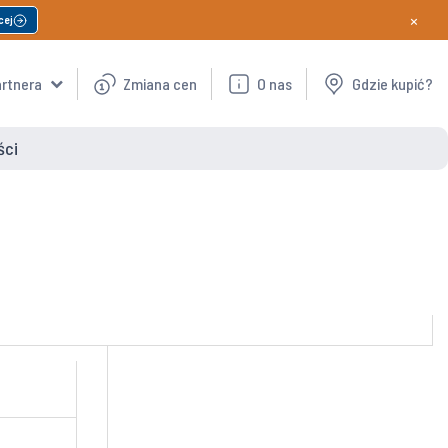
×
cej
artnera
Zmiana cen
O nas
Gdzie kupić?
ści