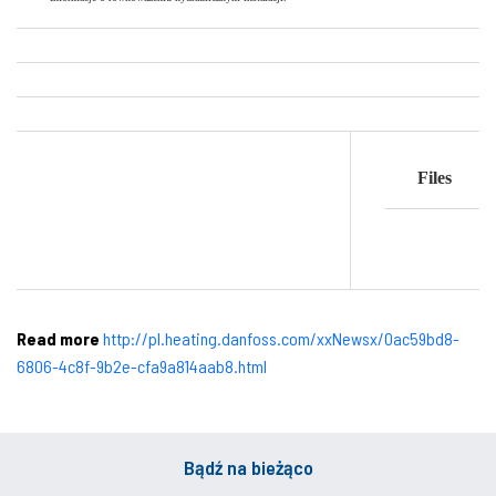
Files
Read more
http://pl.heating.danfoss.com/xxNewsx/0ac59bd8-
6806-4c8f-9b2e-cfa9a814aab8.html
Bądź na bieżąco