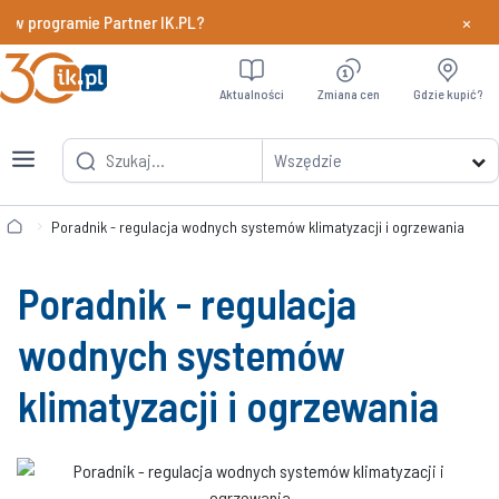
×
 w programie Partner IK.PL?
Dowiedz si
Aktualności
Zmiana cen
Gdzie kupić?
Wszędzie
Poradnik - regulacja wodnych systemów klimatyzacji i ogrzewania
Poradnik - regulacja
wodnych systemów
klimatyzacji i ogrzewania