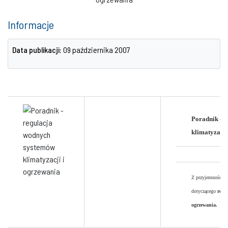
Informacje
Data publikacji:
09 października 2007
Poradnik - 
klimatyzacji
Z przyjemnością 
dotyczącego
regu
ogrzewania.