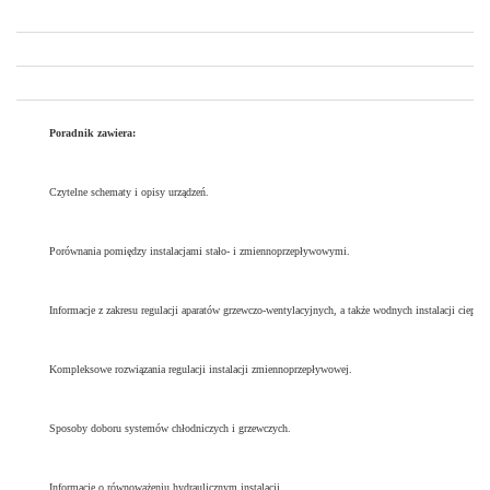
Poradnik zawiera:
Czytelne schematy i opisy urządzeń.
Porównania pomiędzy instalacjami stało- i zmiennoprzepływowymi.
Informacje z zakresu regulacji aparatów grzewczo-wentylacyjnych, a także wodnych instalacji ciepł
Kompleksowe rozwiązania regulacji instalacji zmiennoprzepływowej.
Sposoby doboru systemów chłodniczych i grzewczych.
Informacje o równoważeniu hydraulicznym instalacji.