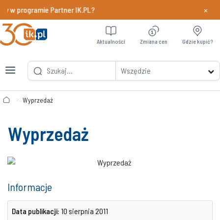
×
dy w programie Partner IK.PL?
Dowiedz si
Aktualności
Zmiana cen
Gdzie kupić?
Wszędzie
Wyprzedaż
Wyprzedaż
Informacje
Data publikacji:
10 sierpnia 2011