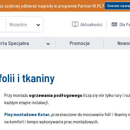
z szybciej odbierać nagrody w programie Partner IK.PL?
Dowiedz się wię
Wszędzie
Aktualności
Dla P
rta Specjalna
Promocje
Nowo
lii i tkaniny
Przy montażu
ogrzewania podłogowego
liczą się nie tylko rury i 
każdym etapie instalacji.
Piny montażowe Kotar
,
przeznaczone do mocowania folii i tkaniny n
na komfort i tempo wykonywania prac montażowych.