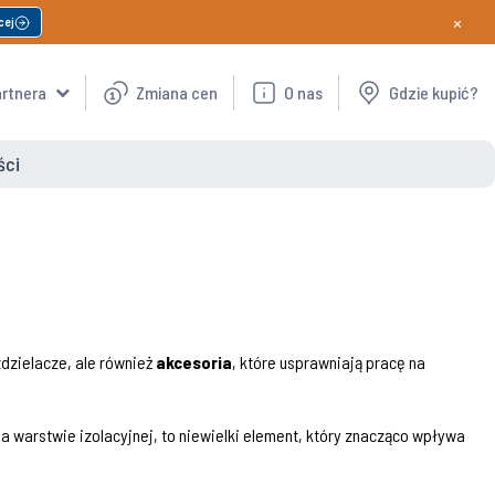
×
cej
artnera
Zmiana cen
O nas
Gdzie kupić?
ści
rozdzielacze, ale również
akcesoria
, które usprawniają pracę na
a warstwie izolacyjnej, to niewielki element, który znacząco wpływa