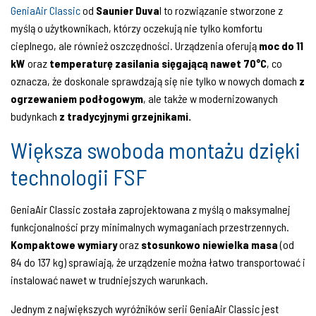
GeniaAir Classic
od
Saunier Duva
l to rozwiązanie stworzone z
myślą o użytkownikach, którzy oczekują nie tylko komfortu
cieplnego, ale również oszczędności. Urządzenia oferują
moc do 11
kW
oraz
temperaturę zasilania sięgającą nawet 70°C
, co
oznacza, że doskonale sprawdzają się nie tylko w nowych domach
z
ogrzewaniem podłogowym
, ale także w modernizowanych
budynkach
z tradycyjnymi grzejnikami.
Większa swoboda montażu dzięki
technologii FSF
GeniaAir Classic została zaprojektowana z myślą o maksymalnej
funkcjonalności przy minimalnych wymaganiach przestrzennych.
Kompaktowe wymiary
oraz
stosunkowo niewielka masa
(od
84 do 137 kg) sprawiają, że urządzenie można łatwo transportować i
instalować nawet w trudniejszych warunkach.
Jednym z największych wyróżników serii GeniaAir Classic jest