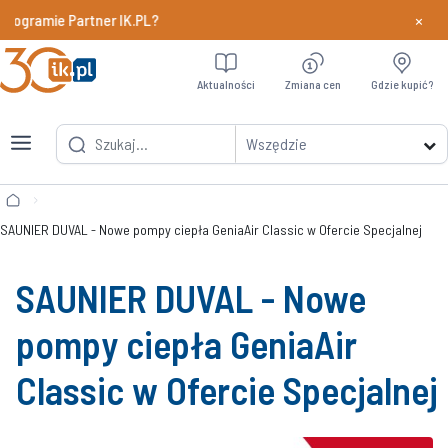
×
gramie Partner IK.PL?
Dowiedz si
Aktualności
Zmiana cen
Gdzie kupić?
Wszędzie
SAUNIER DUVAL - Nowe pompy ciepła GeniaAir Classic w Ofercie Specjalnej
SAUNIER DUVAL - Nowe
pompy ciepła GeniaAir
Classic w Ofercie Specjalnej