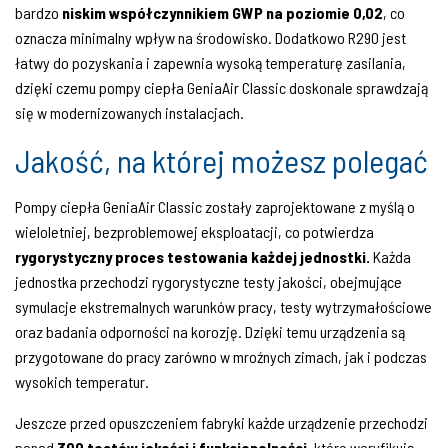
bardzo
niskim współczynnikiem GWP na poziomie 0,02
, co
oznacza minimalny wpływ na środowisko. Dodatkowo R290 jest
łatwy do pozyskania i zapewnia wysoką temperaturę zasilania,
dzięki czemu pompy ciepła GeniaAir Classic doskonale sprawdzają
się w modernizowanych instalacjach.
Jakość, na której możesz polegać
Pompy ciepła GeniaAir Classic zostały zaprojektowane z myślą o
wieloletniej, bezproblemowej eksploatacji, co potwierdza
rygorystyczny proces testowania każdej jednostki.
Każda
jednostka przechodzi rygorystyczne testy jakości, obejmujące
symulacje ekstremalnych warunków pracy, testy wytrzymałościowe
oraz badania odporności na korozję. Dzięki temu urządzenia są
przygotowane do pracy zarówno w mroźnych zimach, jak i podczas
wysokich temperatur.
Jeszcze przed opuszczeniem fabryki każde urządzenie przechodzi
ponad
300 testów jakości i funkcjonalności,
które weryfikują