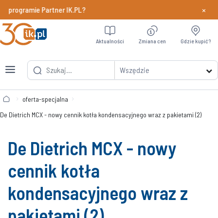
×
 programie Partner IK.PL?
Dowiedz si
Aktualności
Zmiana cen
Gdzie kupić?
Wszędzie
oferta-specjalna
De Dietrich MCX - nowy cennik kotła kondensacyjnego wraz z pakietami (2)
De Dietrich MCX - nowy
cennik kotła
kondensacyjnego wraz z
pakietami (2)