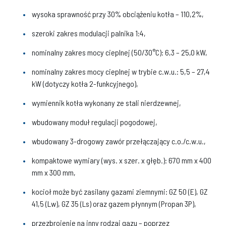
wysoka sprawność przy 30% obciążeniu kotła – 110,2%,
szeroki zakres modulacji palnika 1:4,
nominalny zakres mocy cieplnej (50/30°C): 6,3 – 25,0 kW,
nominalny zakres mocy cieplnej w trybie c.w.u.: 5,5 – 27,4
kW (dotyczy kotła 2-funkcyjnego),
wymiennik kotła wykonany ze stali nierdzewnej,
wbudowany moduł regulacji pogodowej,
wbudowany 3-drogowy zawór przełączający c.o./c.w.u.,
kompaktowe wymiary (wys. x szer. x głęb.): 670 mm x 400
mm x 300 mm,
kocioł może być zasilany gazami ziemnymi: GZ 50 (E), GZ
41,5 (Lw), GZ 35 (Ls) oraz gazem płynnym (Propan 3P),
przezbrojenie na inny rodzaj gazu – poprzez