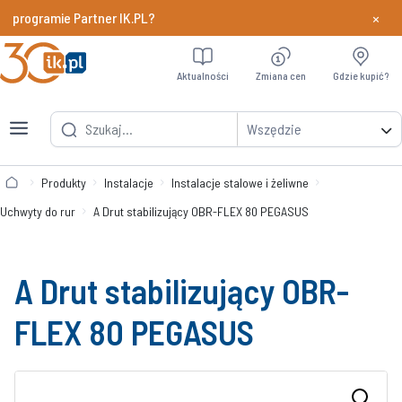
×
programie Partner IK.PL?
Dowiedz si
Aktualności
Zmiana cen
Gdzie kupić?
Wszędzie
Produkty
Instalacje
Instalacje stalowe i żeliwne
Uchwyty do rur
A Drut stabilizujący OBR-FLEX 80 PEGASUS
A Drut stabilizujący OBR-
FLEX 80 PEGASUS