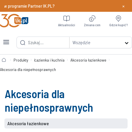
×
y w programie Partner IK.PL?
Dowiedz si
Aktualności
Zmiana cen
Gdzie kupić?
Wszędzie
Produkty
Łazienka i kuchnia
Akcesoria łazienkowe
Akcesoria dla niepełnosprawnych
Akcesoria dla
niepełnosprawnych
Akcesoria łazienkowe