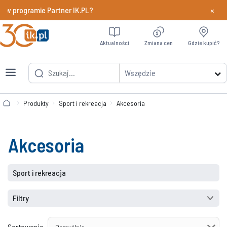
×
 w programie Partner IK.PL?
Dowiedz si
Aktualności
Zmiana cen
Gdzie kupić?
Wszędzie
Produkty
Sport i rekreacja
Akcesoria
Akcesoria
Sport i rekreacja
Filtry
Sortowanie