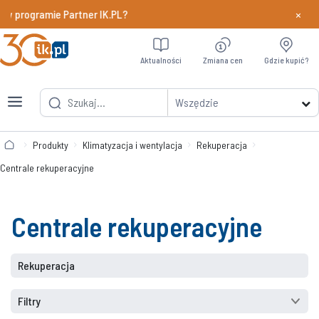
×
 w programie Partner IK.PL?
Dowiedz si
Aktualności
Zmiana cen
Gdzie kupić?
Wszędzie
Produkty
Klimatyzacja i wentylacja
Rekuperacja
Centrale rekuperacyjne
Centrale rekuperacyjne
Rekuperacja
Filtry