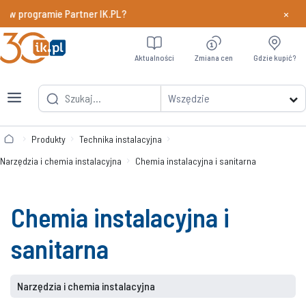
×
y w programie Partner IK.PL?
Dowiedz si
Aktualności
Zmiana cen
Gdzie kupić?
Wszędzie
Produkty
Technika instalacyjna
Narzędzia i chemia instalacyjna
Chemia instalacyjna i sanitarna
Chemia instalacyjna i
sanitarna
Narzędzia i chemia instalacyjna