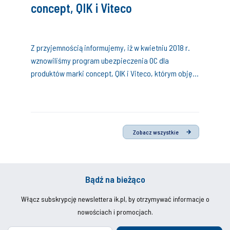
concept, QIK i Viteco
Z przyjemnością informujemy, iż w kwietniu 2018 r.
wznowiliśmy program ubezpieczenia OC dla
produktów marki concept, QIK i Viteco, którym objęte
są szkody powstałe w wyniku błędnego montażu tych
produktów przez wybranych Partnerów Instal-
Konsorcjum, z możliwością zgłaszania roszczeń w
okresie do 10 lat.
Zobacz wszystkie
Bądź na bieżąco
Włącz subskrypcję newslettera ik.pl, by otrzymywać informacje o
nowościach i promocjach.