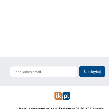
Subskrybuj
Instal-Konsorcjum sp.z o.o., Krakowska 29, 50-424 Wrocław