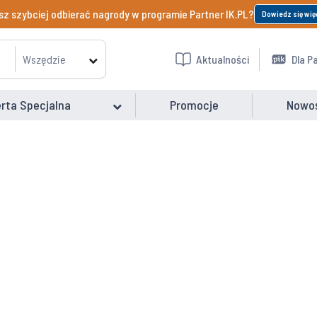
z szybciej odbierać nagrody w programie Partner IK.PL?
Dowiedz się wię
Wszędzie
Aktualności
Dla P
rta Specjalna
Promocje
Nowo
i