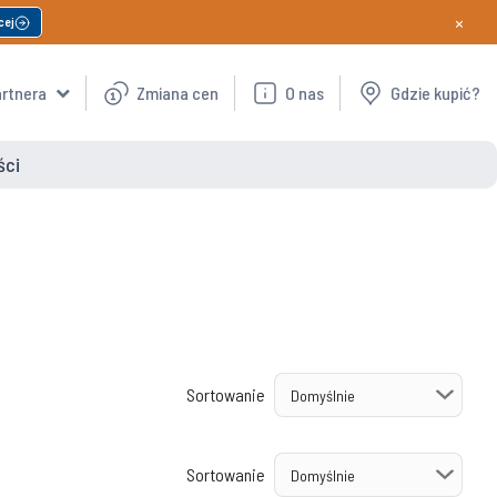
×
cej
artnera
Zmiana cen
O nas
Gdzie kupić?
ści
Sortowanie
Sortowanie