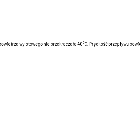
0
powietrza wylotowego nie przekraczała 40
C. Prędkość przepływu powie