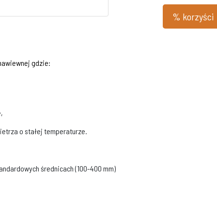
% korzyści
nawiewnej gdzie:
,
etrza o stałej temperaturze.
tandardowych średnicach (100-400 mm)