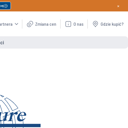
×
cej
artnera
Zmiana cen
O nas
Gdzie kupić?
ci