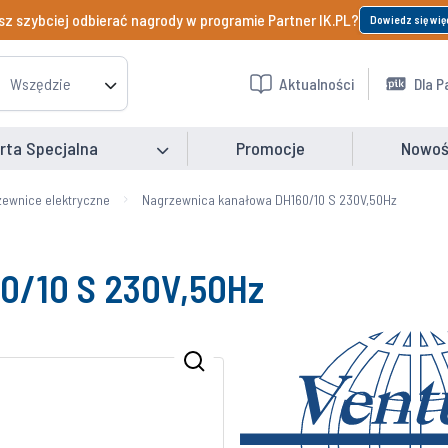
z szybciej odbierać nagrody w programie Partner IK.PL?
Dowiedz się wię
Wszędzie
Aktualności
Dla P
rta Specjalna
Promocje
Nowoś
ewnice elektryczne
Nagrzewnica kanałowa DH160/10 S 230V,50Hz
0/10 S 230V,50Hz