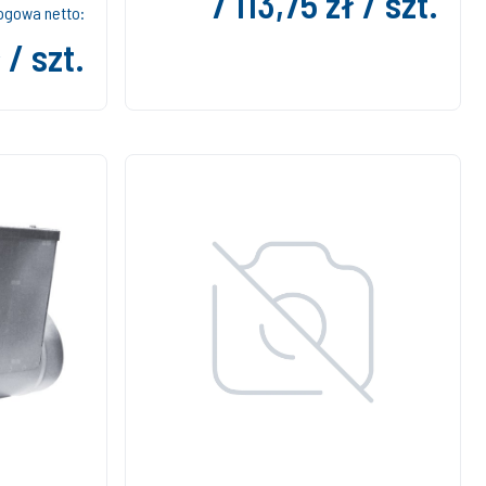
7 113,75 zł / szt.
ogowa netto:
 / szt.