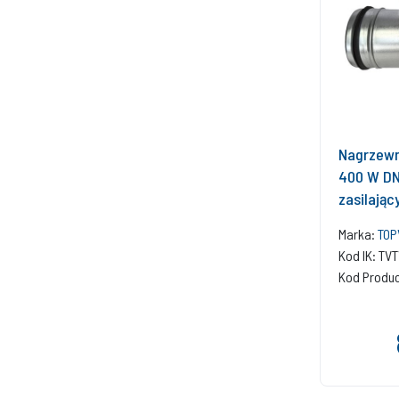
Nagrzewn
400 W DN
zasilają
montażow
Marka:
TOP
wentylac
Kod IK: T
Kod Produ