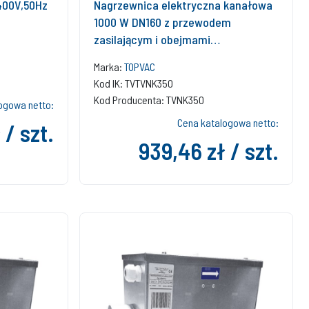
400V,50Hz
Nagrzewnica elektryczna kanałowa
1000 W DN160 z przewodem
zasilającym i obejmami
montażowymi do central
Marka:
TOPVAC
wentylacyjnych TopVac Eko 350GV i
Kod IK: TVTVNK350
TopVac 350GVE
Kod Producenta: TVNK350
ogowa netto:
Cena katalogowa netto:
 / szt.
939,46 zł / szt.