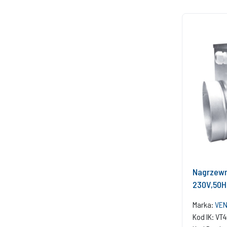
Nagrzewn
230V,50H
Marka:
VEN
Kod IK: VT