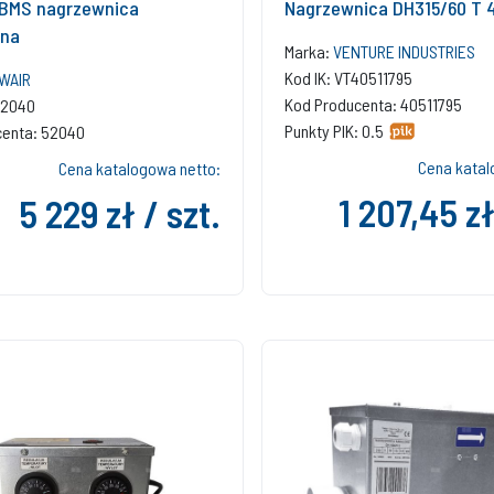
 BMS nagrzewnica
Nagrzewnica DH315/60 T 
zna
Marka:
VENTURE INDUSTRIES
Kod IK: VT40511795
WAIR
Kod Producenta: 40511795
52040
Punkty PIK: 0.5
centa: 52040
Cena katal
Cena katalogowa netto:
1 207,45 zł
5 229 zł / szt.