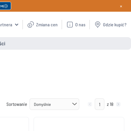
×
cej
artnera
Zmiana cen
O nas
Gdzie kupić?
ści
Sortowanie
z 18