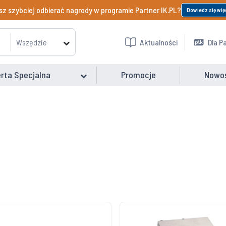
z szybciej odbierać nagrody w programie Partner IK.PL?
Dowiedz się wię
Wszędzie
Aktualności
Dla P
rta Specjalna
Promocje
Nowo