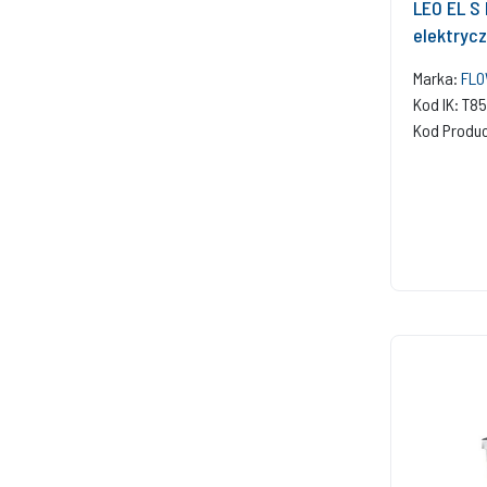
LEO EL S
elektryc
Marka:
FLO
Kod IK: T8
Kod Produ