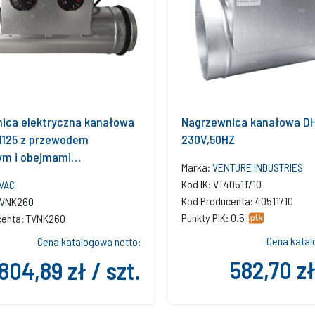
ica elektryczna kanałowa
Nagrzewnica kanałowa DH
125 z przewodem
230V,50HZ
cym i obejmami
Marka:
VENTURE INDUSTRIES
ymi do centrali
Kod IK: VT40511710
VAC
yjnej TopVac Eko 260GV
Kod Producenta: 40511710
VTVNK260
Punkty PIK: 0.5
centa: TVNK260
Cena katal
Cena katalogowa netto:
582,70 zł
804,89 zł / szt.