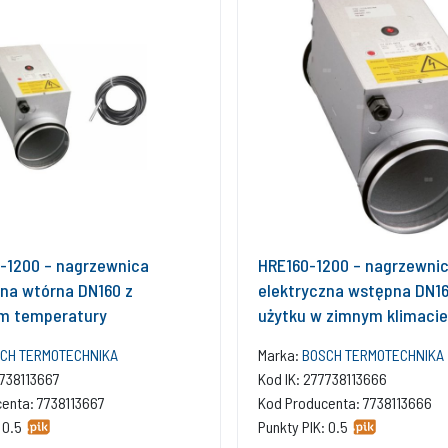
-1200 – nagrzewnica
HRE160-1200 – nagrzewni
zna wtórna DN160 z
elektryczna wstępna DN16
em temperatury
użytku w zimnym klimacie
CH TERMOTECHNIKA
Marka:
BOSCH TERMOTECHNIKA
7738113667
Kod IK: 277738113666
enta: 7738113667
Kod Producenta: 7738113666
 0.5
Punkty PIK: 0.5